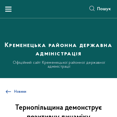
до
основного
Пошук
вмісту
Menu
Кременецька районна державна
адміністрація
Офіційний сайт Кременецької районної державної
адміністрації
Новини
Тернопільщина демонструє