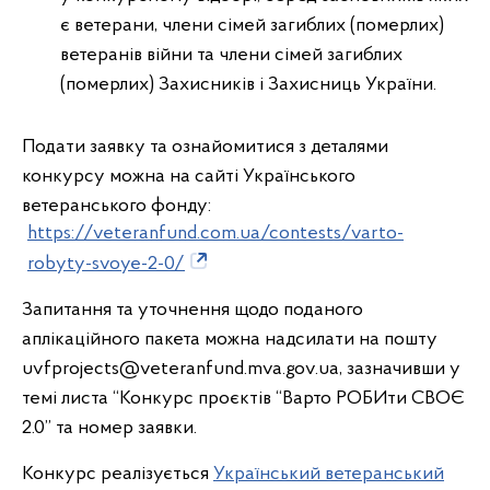
є ветерани, члени сімей загиблих (померлих)
ветеранів війни та члени сімей загиблих
(померлих) Захисників і Захисниць України.
Подати заявку та ознайомитися з деталями
конкурсу можна на сайті Українського
ветеранського фонду:
https://veteranfund.com.ua/contests/varto-
robyty-svoye-2-0/
Запитання та уточнення щодо поданого
аплікаційного пакета можна надсилати на пошту
uvfprojects@veteranfund.mva.gov.ua, зазначивши у
темі листа “Конкурс проєктів “Варто РОБИти СВОЄ
2.0” та номер заявки.
Конкурс реалізується
Український ветеранський