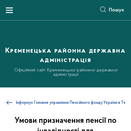
до
основного
Пошук
вмісту
Menu
Кременецька районна державна
адміністрація
Офіційний сайт Кременецької районної державної
адміністрації
Інформує Головне управління Пенсійного фонду України в Терно
Умови призначення пенсії по