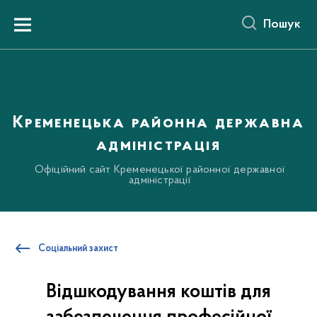
до
основного
Пошук
вмісту
Menu
Кременецька районна державна
адміністрація
Офіційний сайт Кременецької районної державної
адміністрації
Соціальний захист
Відшкодування коштів для