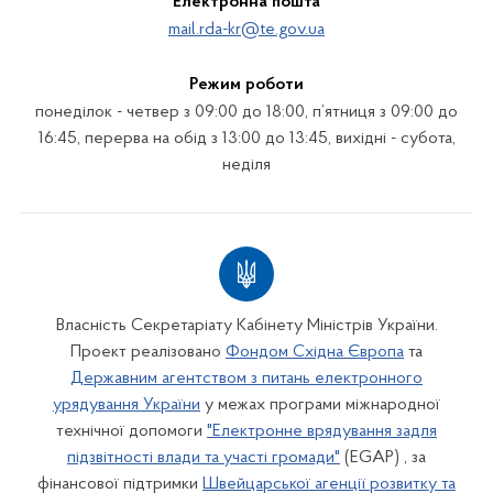
Електронна пошта
mail.rda-kr@te.gov.ua
Режим роботи
понеділок - четвер з 09:00 до 18:00, п’ятниця з 09:00 до
16:45, перерва на обід з 13:00 до 13:45, вихідні - субота,
неділя
Власність Секретаріату Кабінету Міністрів України.
Проект реалізовано
Фондом Східна Європа
та
Державним агентством з питань електронного
урядування України
у межах програми міжнародної
технічної допомоги
"Електронне врядування задля
підзвітності влади та участі громади"
(EGAP) , за
фінансової підтримки
Швейцарської агенції розвитку та