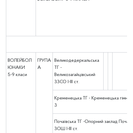
ВОЛЕЙБОЛ
ГРУПА
Великодедеркальська
ЮНАКИ
А
ТГ -
5-9 класи
Великозагайцівський
ЗЗСО І-ІІІ ст.
Кременецька ТГ - Кременецька гімназ
3
Почаївська ТГ -Опорний заклад Почаїв
ЗОШ І-ІІІ ст.