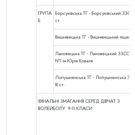
ГРУПА
Борсуківська ТГ - Борсуківський ЗЗСО І-
Б
ст.
Вишнівецька ТГ - Вишнівецький ліцей
Лановецька ТГ - Лановецький ЗЗСО І-ІІІ
№1 ім.Юрія Коваля
Лопушненська ТГ - Лопушненська ЗОШ
ІІІ ст.
ФІНАЛЬНІ ЗМАГАННЯ СЕРЕД ДІВЧАТ З
ВОЛЕЙБОЛУ 9-11 КЛАСИ