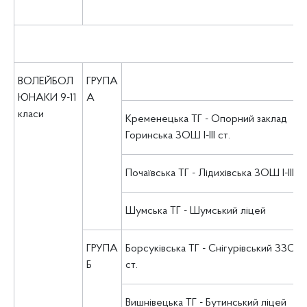
ВОЛЕЙБОЛ
ГРУПА
ЮНАКИ 9-11
А
класи
Кременецька ТГ - Опорний заклад
Горинська ЗОШ І-ІІІ ст.
Почаївська ТГ - Лідихівська ЗОШ І-ІІІ ст
Шумська ТГ - Шумський ліцей
ГРУПА
Борсуківська ТГ - Снігурівський ЗЗСО І-
Б
ст.
Вишнівецька ТГ - Бутинський ліцей