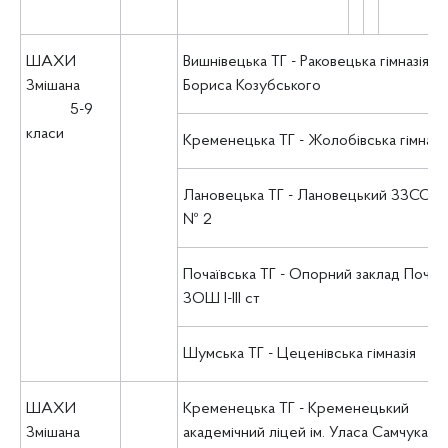
ШАХИ
Вишнівецька ТГ - Раковецька гімназія ім.
Змішана
Бориса Козубського
5-9
класи
Кременецька ТГ - Жолобівська гімназі
Лановецька ТГ - Лановецький ЗЗСО І-ІІІ
№ 2
Почаївська ТГ - Опорний заклад Почаї
ЗОШ І-ІІІ ст
Шумська ТГ - Цеценівська гімназія
ШАХИ
Кременецька ТГ - Кременецький
Змішана
академічний ліцей ім. Уласа Самчука