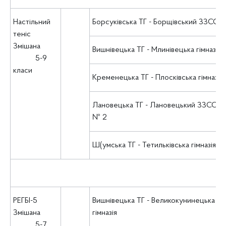
Настільний
Борсуківська ТГ - Борщівський ЗЗСО І-ІІ
теніс
Змішана
Вишнівецька ТГ - Млинівецька гімназія
5-9
класи
Кременецька ТГ - Плосківська гімназія
Лановецька ТГ - Лановецький ЗЗСО І-ІІІ
№ 2
Ш(умська ТГ - Тетильківська гімназія
РЕГБІ-5
Вишнівецька ТГ - Великокунинецька
Змішана
гімназія
5-7