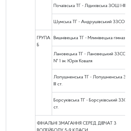
Почаївська ТГ - Лідихівська ЗОШ І-ІІІ ст
Шумська ТГ - Андрушівський ЗЗСО І-ІІІ
ГРУПА
Вишнівецька ТГ - Млинівецька гімназія
Б
Лановецька ТГ - Лановецький ЗЗСО І-ІІІ
№ 1 ім. Юрія Коваля
Лопушненська ТГ - Лопушненська ЗОШ
ІІІ ст.
Борсуківська ТГ - Борсуківський ЗЗСО І-
ст.
ФІНАЛЬНІ ЗМАГАННЯ СЕРЕД ДІВЧАТ З
ВОЛЕЙБОЛУ 5-9 КЛАСИ