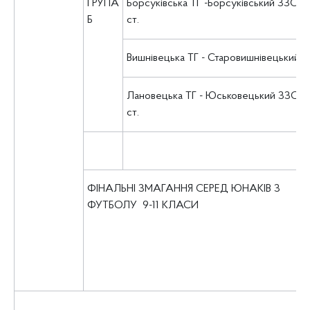
ГРУПА
Борсуківська ТГ -Борсуківський ЗЗСО І-
Б
ст.
Вишнівецька ТГ - Старовишнівецький л
Лановецька ТГ - Юськовецький ЗЗСО І-
ст.
ФІНАЛЬНІ ЗМАГАННЯ СЕРЕД ЮНАКІВ З
ФУТБОЛУ 9-11 КЛАСИ