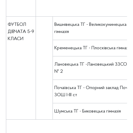
ФУТБОЛ
Вишнівецька ТГ - Великокунинецька
ДІВЧАТА 5-9
гімназія
КЛАСИ
Кременецька ТГ - Плосківська гімназія
Лановецька ТГ -Лановецький ЗЗСО І-ІІІ
№ 2
Почаївська ТГ - Опорний заклад Почаї
ЗОШ І-ІІІ ст
Шумська ТГ - Биковецька гімназія