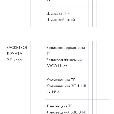
Шумська ТГ -
Шумський ліцей
БАСКЕТБОЛ
Великодедеркальська
ДІВЧАТА
ТГ -
9-11 класи
Великозагайцівський
ЗЗСО І-ІІІ ст.
Кременецька ТГ -
Кременецька ЗОШ І-ІІІ
ст. № 4
Лановецька ТГ -
Лановецький ЗЗСО І-ІІІ