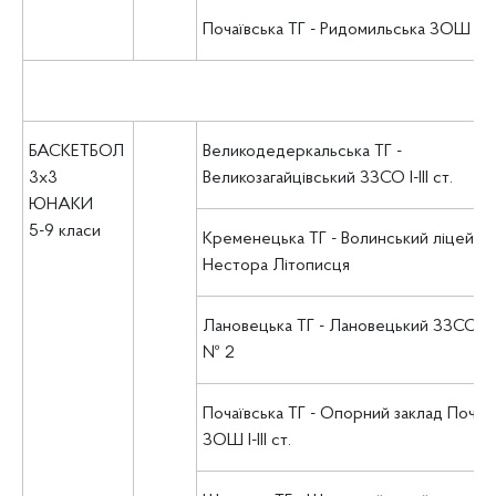
Почаївська ТГ - Ридомильська ЗОШ І-ІІІ 
БАСКЕТБОЛ
Великодедеркальська ТГ -
3х3
Великозагайцівський ЗЗСО І-ІІІ ст.
ЮНАКИ
5-9 класи
Кременецька ТГ - Волинський ліцей ім.
Нестора Літописця
Лановецька ТГ - Лановецький ЗЗСО І-ІІІ
№ 2
Почаївська ТГ - Опорний заклад Почаї
ЗОШ І-ІІІ ст.