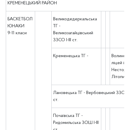
КРЕМЕНЕЦЬКИЙ РАЙОН
БАСКЕТБОЛ
Великодедеркальська
ЮНАКИ
ТГ -
9-11 класи
Великозагайцівський
ЗЗСО І-ІІІ ст.
Кременецька ТГ -
Волинськ
ліцей ім.
Нестора
Літописц
Лановецька ТГ - Вербовецький ЗЗСО І-І
ст.
Почаївська ТГ -
Ридомильська ЗОШ І-ІІІ
ст.