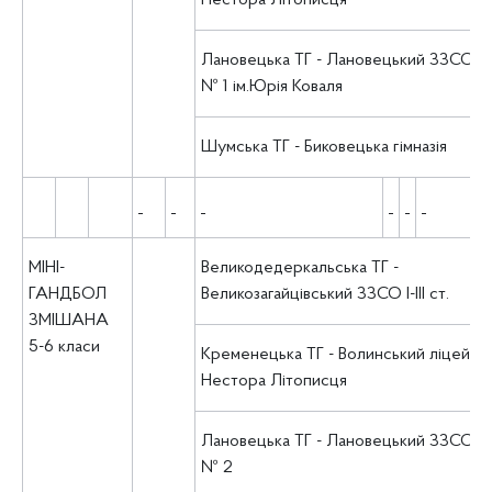
Нестора Літописця
Лановецька ТГ - Лановецький ЗЗСО І-ІІІ
№ 1 ім.Юрія Коваля
Шумська ТГ - Биковецька гімназія
МІНІ-
Великодедеркальська ТГ -
ГАНДБОЛ
Великозагайцівський ЗЗСО І-ІІІ ст.
ЗМІШАНА
5-6 класи
Кременецька ТГ - Волинський ліцей ім.
Нестора Літописця
Лановецька ТГ - Лановецький ЗЗСО І-ІІІ
№ 2