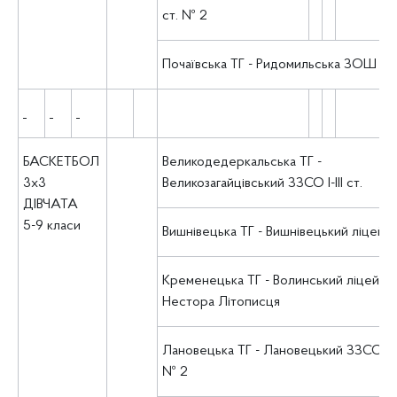
ст. № 2
Почаївська ТГ - Ридомильська ЗОШ І-ІІІ 
БАСКЕТБОЛ
Великодедеркальська ТГ -
3х3
Великозагайцівський ЗЗСО І-ІІІ ст.
ДІВЧАТА
5-9 класи
Вишнівецька ТГ - Вишнівецький ліцей
Кременецька ТГ - Волинський ліцей ім.
Нестора Літописця
Лановецька ТГ - Лановецький ЗЗСО І-ІІІ
№ 2