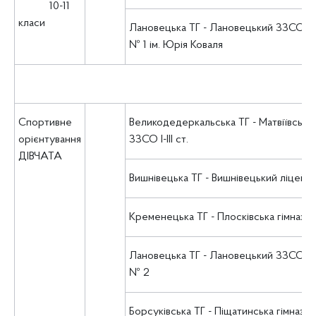
10-11
класи
Лановецька ТГ - Лановецький ЗЗСО І-ІІІ
№ 1 ім. Юрія Коваля
Спортивне
Великодедеркальська ТГ - Матвіївськи
орієнтування
ЗЗСО І-ІІІ ст.
ДІВЧАТА
Вишнівецька ТГ - Вишнівецький ліцей
Кременецька ТГ - Плосківська гімназія
Лановецька ТГ - Лановецький ЗЗСО І-ІІІ
№ 2
Борсуківська ТГ - Піщатинська гімназія