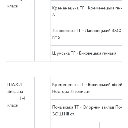
класи
Кременецька ТГ - Кременецька гімназ
3
Лановецька ТГ - Лановецький ЗЗСО І-ІІІ
№ 2
Шумська ТГ - Биковецька гімназія
ШАХИ
Кременецька ТГ - Волинський ліцей ім.
Змішана
Нестора Літописця
1-4
класи
Почаївська ТГ - Опорний заклад Почаї
ЗОШ І-ІІІ ст.