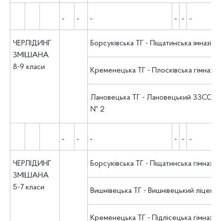
ЧЕРЛІДИНГ
Борсуківська ТГ - Піщатинська імназія
ЗМІШАНА
8-9 класи
Кременецька ТГ - Плосківська гімназія
Лановецька ТГ - Лановецький ЗЗСО І-ІІІ
№ 2
ЧЕРЛІДИНГ
Борсуківська ТГ - Піщатинська гімназія
ЗМІШАНА
5-7 класи
Вишнівецька ТГ - Вишнівецький ліцей
Кременецька ТГ - Підлісецька гімназія