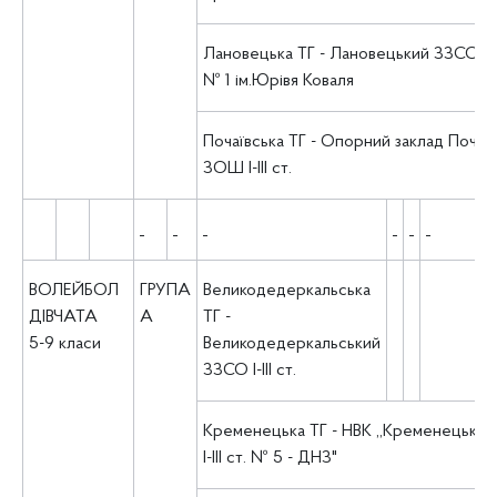
Лановецька ТГ - Лановецький ЗЗСО І-ІІІ
№ 1 ім.Юрівя Коваля
Почаївська ТГ - Опорний заклад Почаї
ЗОШ І-ІІІ ст.
ВОЛЕЙБОЛ
ГРУПА
Великодедеркальська
ДІВЧАТА
А
ТГ -
5-9 класи
Великодедеркальський
ЗЗСО І-ІІІ ст.
Кременецька ТГ - НВК ,,Кременецька
І-ІІІ ст. № 5 - ДНЗ"