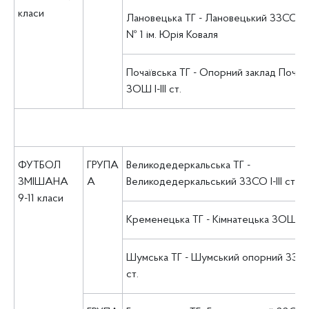
класи
Лановецька ТГ - Лановецький ЗЗСО І-ІІІ
№ 1 ім. Юрія Коваля
Почаївська ТГ - Опорний заклад Почаї
ЗОШ І-ІІІ ст.
ФУТБОЛ
ГРУПА
Великодедеркальська ТГ -
ЗМІШАНА
А
Великодедеркальський ЗЗСО І-ІІІ ст.
9-11 класи
Кременецька ТГ - Кімнатецька ЗОШ І-ІІІ
Шумська ТГ - Шумський опорний ЗЗСО І
ст.