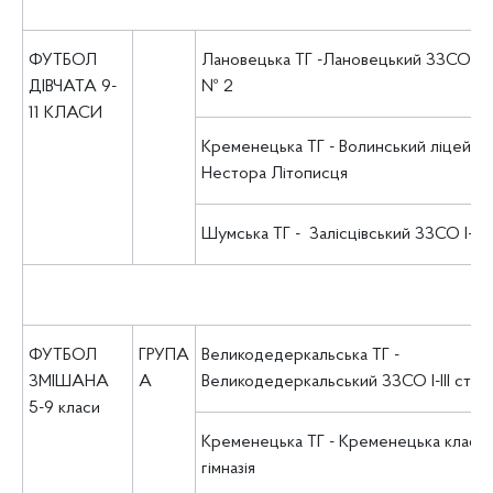
ФУТБОЛ
Лановецька ТГ -Лановецький ЗЗСО І-ІІІ
ДІВЧАТА 9-
№ 2
11 КЛАСИ
Кременецька ТГ - Волинський ліцей ім.
Нестора Літописця
Шумська ТГ - Залісцівський ЗЗСО І-ІІІ с
ФУТБОЛ
ГРУПА
Великодедеркальська ТГ -
ЗМІШАНА
А
Великодедеркальський ЗЗСО І-ІІІ ст.
5-9 класи
Кременецька ТГ - Кременецька класи
гімназія