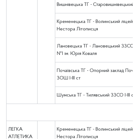
Вишнівецька ТГ - Старовишнівецький л
Кременецька ТГ - Волинський ліцей ім.
Нестора Літописця
Лановецька ТГ - Лановецький ЗЗСО І-ІІІ
№1 ім. Юрія Коваля
Почаївська ТГ - Опорний заклад Почаї
ЗОШ І-ІІІ ст
Шумська ТГ - Тилявський ЗЗСО І-ІІІ ст.
ЛЕГКА
Кременецька ТГ - Волинський ліцей ім.
АТЛЕТИКА
Нестора Літописця