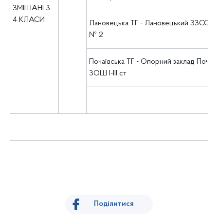
ЗМІШАНІ 3-
4 КЛАСИ
Лановецька ТГ - Лановецький ЗЗСО І-ІІІ
№ 2
Почаївська ТГ - Опорний заклад Почаї
ЗОШ І-ІІІ ст
Поділитися