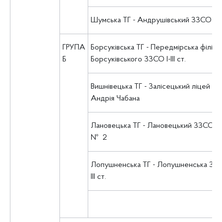
Шумська ТГ - Андрушівський ЗЗСО І-ІІІ
ГРУПА
Борсуківська ТГ - Передмірська філія
Б
Борсуківського ЗЗСО І-ІІІ ст.
Вишнівецька ТГ - Залісецький ліцей ім.
Андрія Чабана
Лановецька ТГ - Лановецький ЗЗСО І-ІІІ
№ 2
Лопушненська ТГ - Лопушненська ЗОШ
ІІІ ст.