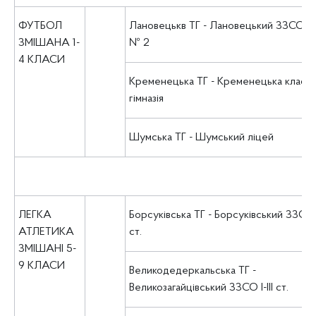
ФУТБОЛ
Лановецькв ТГ - Лановецький ЗЗСО І-ІІІ
ЗМІШАНА 1-
№ 2
4 КЛАСИ
Кременецька ТГ - Кременецька класи
гімназія
Шумська ТГ - Шумський ліцей
ЛЕГКА
Борсуківська ТГ - Борсуківський ЗЗСО І-
АТЛЕТИКА
ст.
ЗМІШАНІ 5-
9 КЛАСИ
Великодедеркальська ТГ -
Великозагайцівський ЗЗСО І-ІІІ ст.