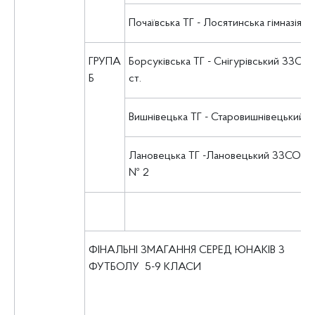
Почаївська ТГ - Лосятинська гімназія
ГРУПА
Борсуківська ТГ - Снігурівський ЗЗСО І-
Б
ст.
Вишнівецька ТГ - Старовишнівецький л
Лановецька ТГ -Лановецький ЗЗСО І-ІІІ
№ 2
ФІНАЛЬНІ ЗМАГАННЯ СЕРЕД ЮНАКІВ З
ФУТБОЛУ 5-9 КЛАСИ