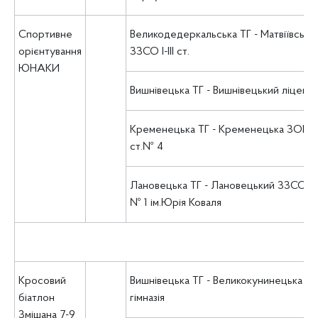
Спортивне
Великодедеркальська ТГ - Матвіївськи
орієнтування
ЗЗСО І-ІІІ ст.
ЮНАКИ
Вишнівецька ТГ - Вишнівецький ліцей
Кременецька ТГ - Кременецька ЗОШ І-І
ст.№ 4
Лановецька ТГ - Лановецький ЗЗСО І-ІІІ
№ 1 ім.Юрія Коваля
Кросовий
Вишнівецька ТГ - Великокунинецька
біатлон
гімназія
Змішана 7-9