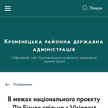
до
основного
Пошук
вмісту
Menu
Кременецька районна державна
адміністрація
Офіційний сайт Кременецької районної державної
адміністрації
Оголошення
В межах національного проєкту