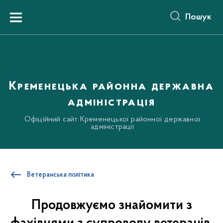
до
основного
Пошук
вмісту
Menu
Кременецька районна державна
адміністрація
Офіційний сайт Кременецької районної державної
адміністрації
Ветеранська політика
Продовжуємо знайомити з