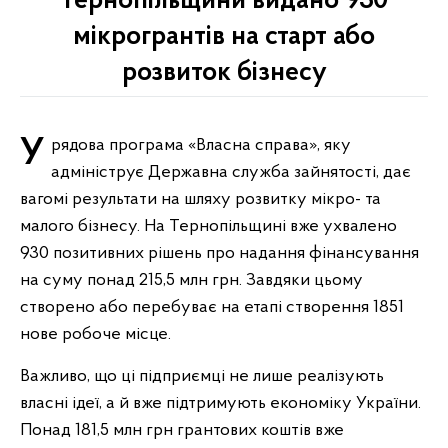
Тернопільщини видано 930
мікрогрантів на старт або
розвиток бізнесу
Урядова програма «Власна справа», яку
адмініструє Державна служба зайнятості, дає
вагомі результати на шляху розвитку мікро- та
малого бізнесу. На Тернопільщині вже ухвалено
930 позитивних рішень про надання фінансування
на суму понад 215,5 млн грн. Завдяки цьому
створено або перебуває на етапі створення 1851
нове робоче місце.
Важливо, що ці підприємці не лише реалізують
власні ідеї, а й вже підтримують економіку України.
Понад 181,5 млн грн грантових коштів вже