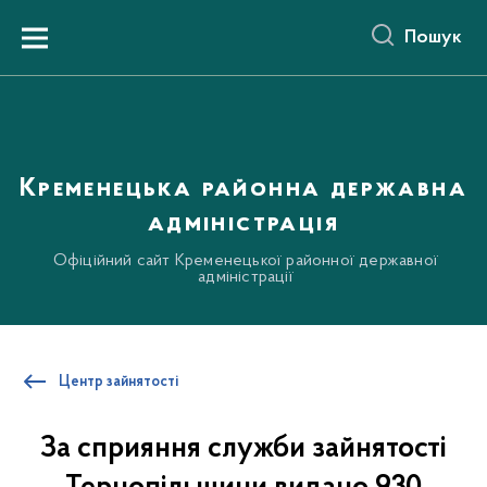
до
основного
Пошук
вмісту
Menu
Кременецька районна державна
адміністрація
Офіційний сайт Кременецької районної державної
адміністрації
Центр зайнятості
За сприяння служби зайнятості