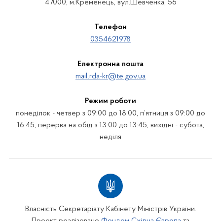
47000, м.Кременець, вул.Шевченка, 56
Телефон
0354621978
Електронна пошта
mail.rda-kr@te.gov.ua
Режим роботи
понеділок - четвер з 09:00 до 18:00, п’ятниця з 09:00 до
16:45, перерва на обід з 13:00 до 13:45, вихідні - субота,
неділя
Власність Секретаріату Кабінету Міністрів України.
Проект реалізовано
Фондом Східна Європа
та