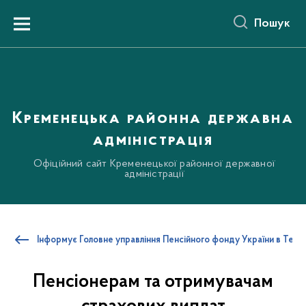
до
основного
Пошук
вмісту
Menu
Кременецька районна державна
адміністрація
Офіційний сайт Кременецької районної державної
адміністрації
Інформує Головне управління Пенсійного фонду України в Терно
Пенсіонерам та отримувачам