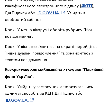
кваліфікованого електронного підпису (
#КЕП
),
Дія.Підпису або
ID.GOV.UA.
Увійдіть в
особистий кабінет.
Крок . У меню ліворуч і оберіть рубрику “Мої
повідомлення“.
Крок . У вікні, що з’явиться на екрані, перейдіть в
“Індивідуальні повідомлення“ та ознайомтесь з
текстом повідомлення.
Використовуючи
мобільний за стосунок “Пенсійний
фонд України”:
Крок . Увійдіть у застосунок, авторизувавшись
одним зі способів: за КЕП, Дія.Підпис або
ID.GOV.UA.