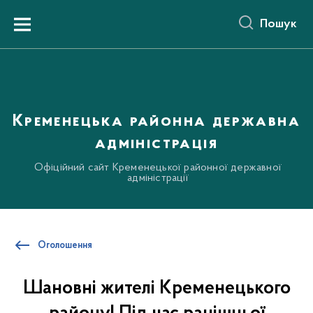
до
основного
Пошук
вмісту
Menu
Кременецька районна державна
адміністрація
Офіційний сайт Кременецької районної державної
адміністрації
Оголошення
Шановні жителі Кременецького