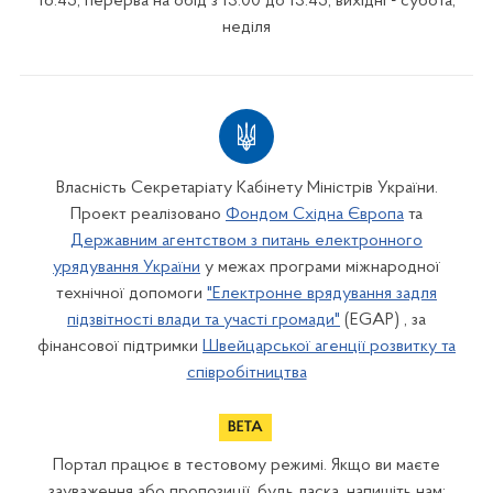
16:45, перерва на обід з 13:00 до 13:45, вихідні - субота,
неділя
Власність Секретаріату Кабінету Міністрів України.
Проект реалізовано
Фондом Східна Європа
та
Державним агентством з питань електронного
урядування України
у межах програми міжнародної
технічної допомоги
"Електронне врядування задля
підзвітності влади та участі громади"
(EGAP) , за
фінансової підтримки
Швейцарської агенції розвитку та
співробітництва
Портал працює в тестовому режимі. Якщо ви маєте
зауваження або пропозиції, будь ласка, напишіть нам: