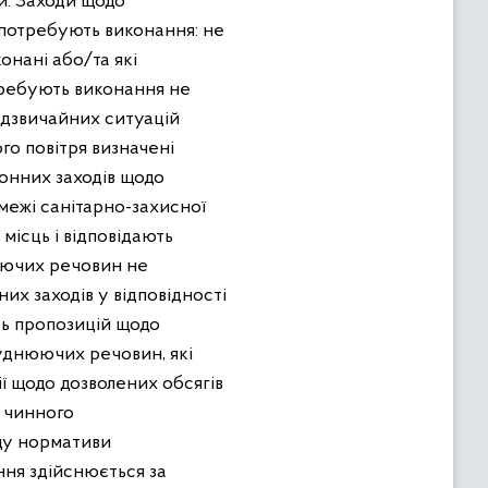
пи. Заходи щодо
 потребують виконання: не
онані або/та які
требують виконання не
адзвичайних ситуацій
го повітря визначені
ронних заходів щодо
межі санітарно-захисної
місць і відповідають
юючих речовин не
х заходів у відповідності
ть пропозицій щодо
руднюючих речовин, які
ії щодо дозволених обсягів
м чинного
ду нормативи
ня здійснюється за