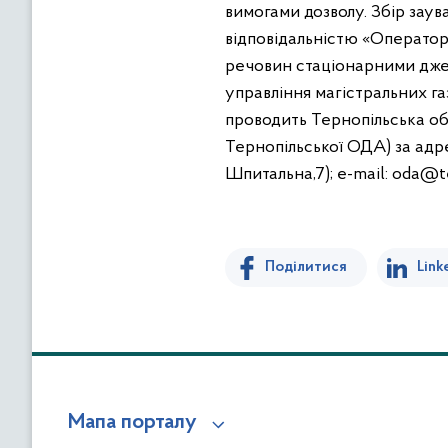
вимогами дозволу. Збір зау
відповідальністю «Оператор
речовин стаціонарними джер
управління магістральних г
проводить Тернопільська обл
Тернопільської ОДА) за адрес
Шпитальна,7); e-mail: oda@te.
Поділитися
Link
Мапа порталу