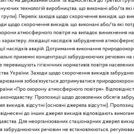
взяттю на державний облік та відноситься до третьої гру
уючих технологій виробництва, що виконані або/та які
 групи). Перелік заходів щодо скорочення викидів, що вик
ди щодо скорочення викидів, що виконані або/та які по
охорони атмосферного повітря на випадок виникнення н
характеру, ліквідації наслідків забруднення атмосферно
дації наслідків аварій. Дотримання виконання природоохо
альні приземні концентрації забруднюючих речовин на 
е перевищують гігієнічних нормативів повітря населених 
ства України. Заходи щодо скорочення викидів забрудн
дарювання зобов’язується дотримуватися природоохоронни
України «Про охорону атмосферного повітря». Відповідніс
 законодавству: Пропозиції щодо дозволених обсягів заб
л викидів, відсутні (основні джерела відсутні). Пропозиц
віднесені до інших джерел викидів відповідають вимога
авства. Для неорганізованих стаціонарних джерел вики
в забруднюючих речовин не встановлюються, регулюван