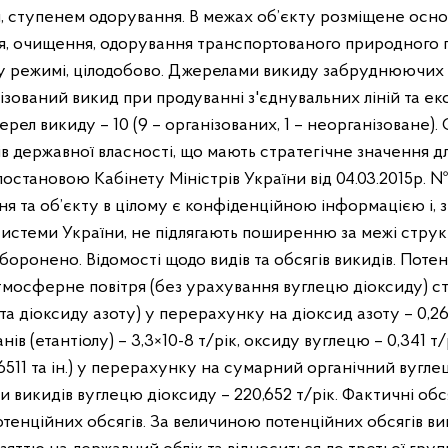
, ступенем одорування. В межах об’єкту розміщене осно
, очищення, одорування транспортованого природного г
у режимі, цілодобово. Джерелами викиду забруднюючих 
нізований викид при продуванні з'єднувальних ліній та ек
жерел викиду – 10 (9 – організованих, 1 – неорганізоване)
в державної власності, що мають стратегічне значення д
становою Кабінету Міністрів України від 04.03.2015р. №8
 та об’єкту в цілому є конфіденційною інформацією і, з
 системи України, не підлягають поширенню за межі стру
аборонено. Відомості щодо видів та обсягів викидів. Потен
осферне повітря (без урахування вуглецю діоксиду) стан
 та діоксиду азоту) у перерахунку на діоксид азоту – 0,266
анів (етантіолу) – 3,3×10-8 т/рік, оксиду вуглецю – 0,341 
11 та ін.) у перерахунку на сумарний органічний вуглець 
яги викидів вуглецю діоксиду – 220,652 т/рік. Фактичні 
тенційних обсягів. За величиною потенційних обсягів 