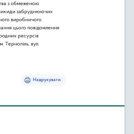
ства з обмеженою
а викиди забруднюючих
йного виробничого
вання цього повідомлення
иродних ресурсів
. Тернопіль, вул.
Надрукувати