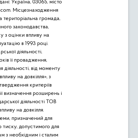
ні: Україна, 03065, місто
ua.com. Місцезнаходження
а територіальна громада,
ного законодавства,
у з оцінки впливу на
уатацію в 1993 році.
ської діяльності,
ків її провадження,
 діяльності, від моменту
пливу на довкілля», з
атвердження критеріїв
рії визначення розширень і
одарської діяльності ТОВ
пливу на довкілля.
стеми, призначений для
о тиску, допустимого для
м з необхідним і сталим