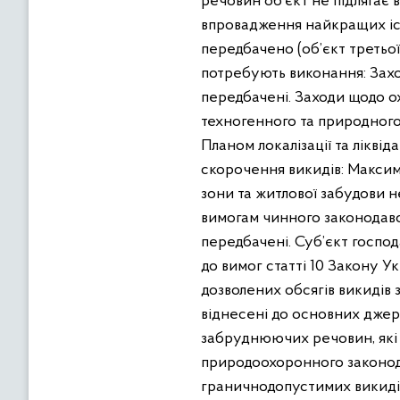
речовин об’єкт не підлягає 
впровадження найкращих існ
передбачено (об’єкт третьої
потребують виконання: Захо
передбачені. Заходи щодо 
техногенного та природного 
Планом локалізації та лікві
скорочення викидів: Максим
зони та житлової забудови н
вимогам чинного законодав
передбачені. Суб’єкт госпо
до вимог статті 10 Закону 
дозволених обсягів викидів
віднесені до основних джере
забруднюючих речовин, які 
природоохоронного законод
граничнодопустимих викиді