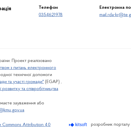
Телефон
Електронна п
ація
0354621978
mail.rda-kr@te.g
країни. Проект реалізовано
твом з питань електронного
одної технічної допомоги
ади та участі громади"
(EGAP) ,
 розвитку та співробітництва
 маєте зауваження або
@kmu.gov.ua
розробник порталу
e Commons Attribution 4.0