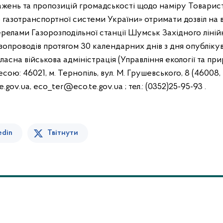
важень та пропозицій громадськості щодо наміру Товари
 газотранспортної системи України» отримати дозвіл н
елами Газорозподільної станції Шумськ Західного ліні
азопроводів протягом 30 календарних днів з дня опубліку
асна військова адміністрація (Управління екології та пр
ою: 46021, м. Тернопіль, вул. М. Грушевського, 8 (46008, м
gov.ua, eco_ter@eco.te.gov.ua ; тел.: (0352)25-95-93 .
edin
Твітнути