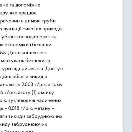
вне та допоміжне
азу, яке працює
речовин є димові труби,
сплуатації силових приводів
. Суб’єкт господарювання
ля економіки і безпеки
3. Детальні технічні
 міркувань безпеки та
ктури підприємства. Доступ
ційні обсяги викидів
овлять 2,603 т/рік, в тому
 т/рік, азоту (1) оксиду
т/рік, вуглеводнів насичених
– 0,018 т/рік, метану –
обсяги викидів забруднюючих
викиду забруднюючих