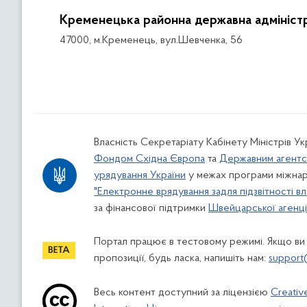
Кременецька районна державна адміністр
47000, м.Кременець, вул.Шевченка, 56
Власність Секретаріату Кабінету Міністрів У
Фондом Східна Європа
та
Державним агентс
урядування України
у межах програми міжнар
"Електронне врядування задля підзвітності вл
за фінансової підтримки
Швейцарської агенції
Портал працює в тестовому режимі. Якщо ви
пропозиції, будь ласка, напишіть нам:
support
Весь контент доступний за ліцензією
Creativ