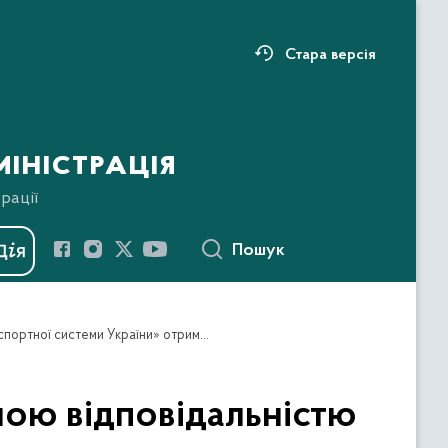
Стара версія
іністрація
рації
Пошук
Повідомлення про намір Товариства з обмеженою відповідальністю «Оператор газотранспортної системи України» отримати дозвіл на викиди забруднюючих речовин стаціонарними джерелами Газорозподільної станції Шумськ Західного лінійного виробничого управління магістральних газопроводів
ною відповідальністю