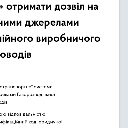
 отримати дозвіл на
рними джерелами
інійного виробничого
роводів
релами Газорозподільної
одів
ою відповідальністю
тифікаційний код юридичної