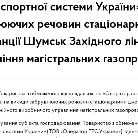
спортної системи України»
юючих речовин стаціона
анції Шумськ Західного л
іння магістральних газоп
іл на викиди забруднюючих речовин стаціонарними дже
інійного виробничого управління магістральних газопров
ування суб’єкта господарювання: Товариство з обмежен
 системи України» (ТОВ «Оператор ГТС України»). Іден