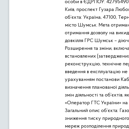
особи в ЄДРПОУ: 42795490. 
Київ, проспект Гузара Любом
об’єкта: Україна, 47100, Те
місто Шумськ. Мета отриман
отримання дозволу на викиди
довкілля ГРС Шумськ – діючи
Розширення та зміни, включ
встановлених (затверджених
реконструкцію, технічне пе
введення в експлуатацію не 
урахуванням постанови Кабін
визначення планованої діяльн
змін діяльності та об’єктів,
«Оператор ГТС України» на о
Загальний опис об’єкта: Газ
зниження тиску природного г
мереж розподілення природн