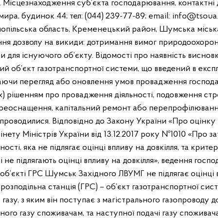
Місцезнаходження суб’єкта господарювання, контактні да
ира, будинок 44; тел: (044) 239-77-89; email: info@tso
рнопільська область, Кременецький район, Шумська міськ
ня дозволу на викиди: дотримання вимог природоохорон
 для існуючого об’єкту. Відомості про наявність висновк
й об’єкт газотранспортної системи, що введений в експл
аючи перегляд або оновлення умов провадження господар
) рішенням про провадження діяльності, подовження стро
реоснащення, капітальний ремонт або перепрофілювання
проводилися. Відповідно до Закону України «Про оцінку в
ету Міністрів України від 13.12.2017 року №1010 «Про з
ості, яка не підлягає оцінці впливу на довкілля, та крите
 які не підлягають оцінці впливу на довкілля», ведення госп
б’єкті ГРС Шумськ Західного ЛВУМГ не підлягає оцінці в
орозподільна станція (ГРС) – об’єкт газотранспортної си
азу, з яким він поступає з магістрального газопроводу д
ого газу споживачам, та наступної подачі газу споживача