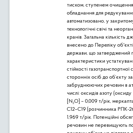
тиском, ступенем очищення
обладнання для редукування
автоматизовано, у закритом
технологічні свічі та неорга
кранів. Загальна кількість д
внесено до Переліку об'єкті
держави, що затверджений по
характеристики устаткування
стійкості газотранспортної
сторонніх осіб до об’єкту з
забруднюючих речовин в атм
числі: оксидів азоту (оксиду
[N₂O] – 0,009 т/рік, меркапт
C12–C19 (розчинника РПК-265
1,969 т/рік. Потенційні обс
речовин не перевищують по