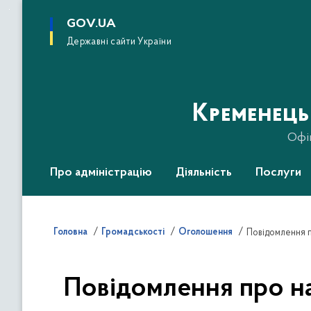
до
основного
GOV.UA
вмісту
Державні сайти України
Кременець
Офі
Про адміністрацію
Діяльність
Послуги
Головна
Громадськості
Оголошення
Повідомлення про на