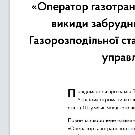
«Оператор газотран
викиди забрудн
Газорозподільної ст
управл
Повідомлення про намір Товариства з обмеженою відповідальністю «Оператор газотранспортної системи
України» отримати дозв
станції Шумськ Західного л
Повне та скорочене наймен
«Оператор газотранспортної