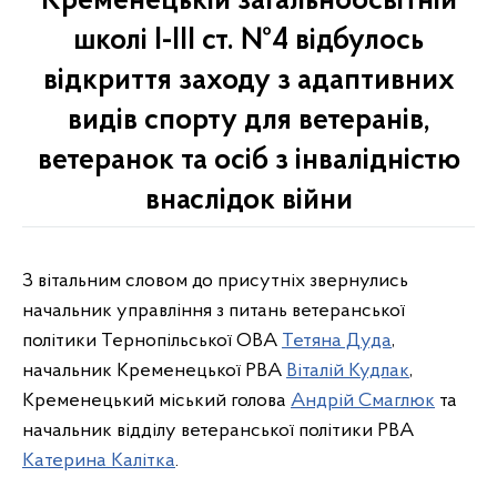
Кременецькій загальноосвітній
школі І-ІІІ ст. №4 відбулось
відкриття заходу з адаптивних
видів спорту для ветеранів,
ветеранок та осіб з інвалідністю
внаслідок війни
З вітальним словом до присутніх звернулись
начальник управління з питань ветеранської
політики Тернопільської ОВА
Тетяна Дуда
,
начальник Кременецької РВА
Віталій Кудлак
,
Кременецький міський голова
Андрій Смаглюк
та
начальник відділу ветеранської політики РВА
Катерина Калітка
.