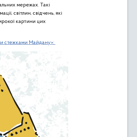
альних мережах. Такі
ії, світлин, свідчень, які
ирокої картини цих
ми стежками Майдану»: