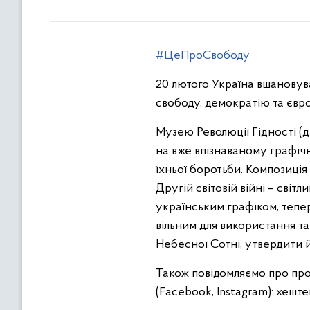
#ЦеПроСвободу
20 лютого Україна вшановува
свободу, демократію та євр
Музею Революції Гідності (
на вже впізнаваному графіч
їхньої боротьби. Композиція
Другій світовій війні – сві
українським графіком, тепе
вільним для використання та
Небесної Сотні, утвердити й
Також повідомляємо про про
(Facebook, Instagram): хеште