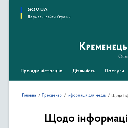
до
основного
GOV.UA
вмісту
Державні сайти України
Кременець
Офі
Про адміністрацію
Діяльність
Послуги
Головна
Пресцентр
Інформація для медіа
Щодо інф
Щодо інформацій