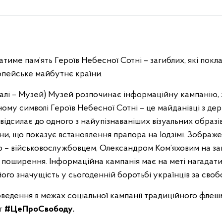
тиме пам’ять Героїв Небесної Сотні – загиблих, які покла
опейське майбутнє країни.
далі – Музей) Музей розпочинає інформаційну кампанію, 
ному символі Героїв Небесної Сотні – це майданівці з д
 відсилає до одного з найупізнаваніших візуальних обра
тлини, що показує встановлення прапора на Іодзімі. Зобра
р – військовослужбовцем, Олександром Ком’яховим на з
 поширення. Інформаційна кампанія має на меті нагадати
ого значущість у сьогоденній боротьбі українців за своб
ведення в межах соціальної кампанії традиційного фле
г
#ЦеПроСвободу.