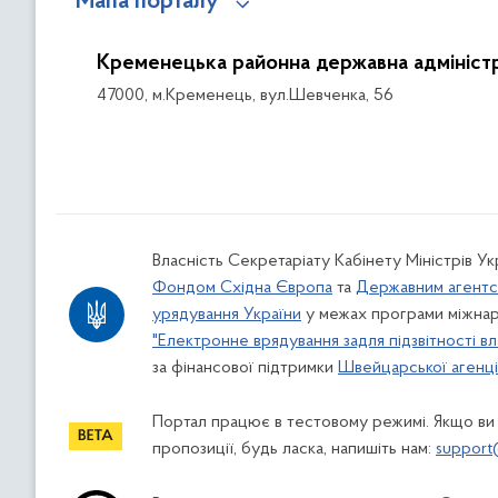
Мапа порталу
Кременецька районна державна адміністр
47000, м.Кременець, вул.Шевченка, 56
Власність Секретаріату Кабінету Міністрів У
Фондом Східна Європа
та
Державним агентс
урядування України
у межах програми міжнар
"Електронне врядування задля підзвітності вл
за фінансової підтримки
Швейцарської агенції
Портал працює в тестовому режимі. Якщо ви
пропозиції, будь ласка, напишіть нам:
support