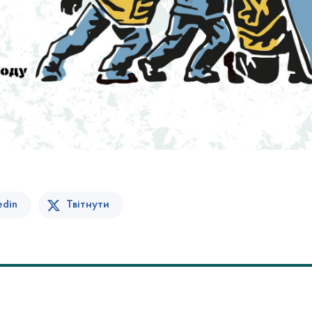
edin
Твітнути