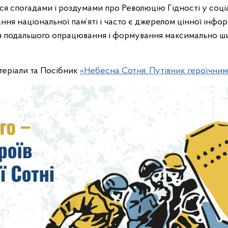
ися спогадами і роздумами про Революцію Гідності у соці
я національної пам’яті і часто є джерелом цінної інформац
я подальшого опрацювання і формування максимально ш
теріали та Посібник
«Небесна Сотня. Путівник героїчни