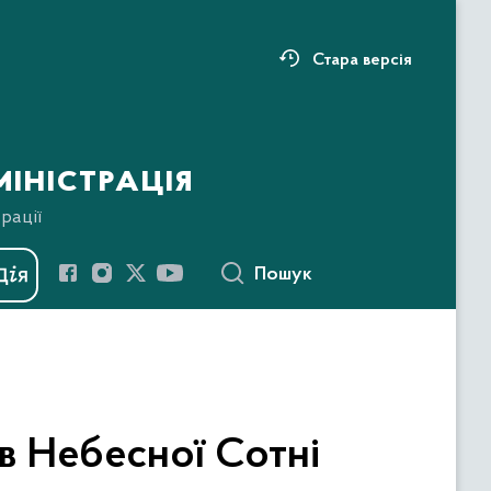
Стара версія
іністрація
рації
Пошук
в Небесної Сотні