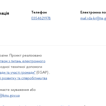
Телефон
Електронна п
ація
0354621978
mail.rda-kr@te.g
країни. Проект реалізовано
твом з питань електронного
одної технічної допомоги
ади та участі громади"
(EGAP) ,
 розвитку та співробітництва
 маєте зауваження або
@kmu.gov.ua