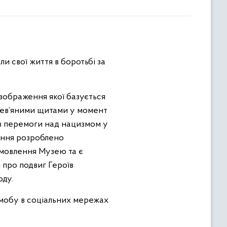
ли свої життя в боротьбі за
зображення якої базується
ерев’яними щитами у момент
зів перемоги над нацизмом у
ження розроблено
амовлення Музею та є
 про подвиг Героїв
оду.
шмобу в соціальних мережах