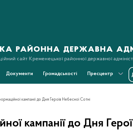
ка районна державна адм
ційний сайт Кременецької районної державної адмініст
Документи
Громадськості
Пресцентр
ормаційної кампанії до Дня Героїв Небесної Сотні
ної кампанії до Дня Герої