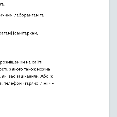
га.
ичним, лаборантам та
ратам) (санітаркам,
розміщений на сайті
ості
, з якого також можна
які вас зацікавили. Або ж
 телефон «гарячої лінії» –