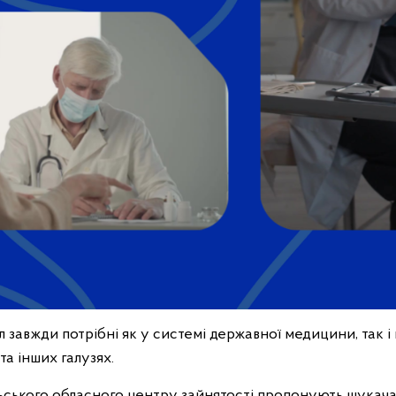
 завжди потрібні як у системі державної медицини, так і 
та інших галузях.
льського обласного центру зайнятості пропонують шука