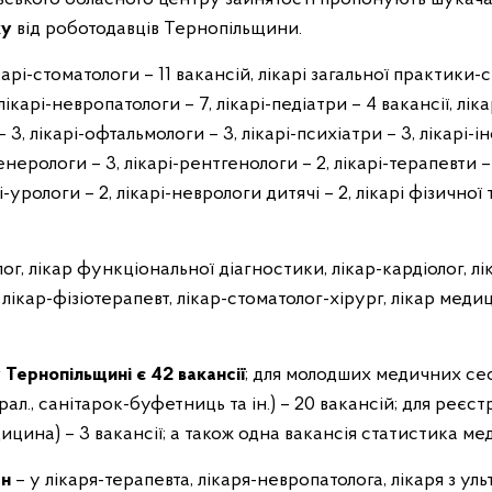
ку
від роботодавців Тернопільщини.
і-стоматологи – 11 вакансій, лікарі загальної практики-сім
карі-невропатологи – 7, лікарі-педіатри – 4 вакансії, лікар
3, лікарі-офтальмологи – 3, лікарі-психіатри – 3, лікарі-ін
нерологи – 3, лікарі-рентгенологи – 2, лікарі-терапевти – 
рі-урологи – 2, лікарі-неврологи дитячі – 2, лікарі фізично
лог, лікар функціональної діагностики, лікар-кардіолог, лі
 лікар-фізіотерапевт, лікар-стоматолог-хірург, лікар меди
y
Тернопільщині є 42 вакансії
; для молодших медичних сест
ал., санітарок-буфетниць та ін.) – 20 вакансій; для реєс
дицина) – 3 вакансії; а також одна вакансія статистика ме
рн
– у лікаря-терапевта, лікаря-невропатолога, лікаря з уль