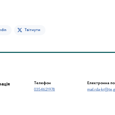
edin
Твітнути
Телефон
Електронна п
ація
0354621978
mail.rda-kr@te.g