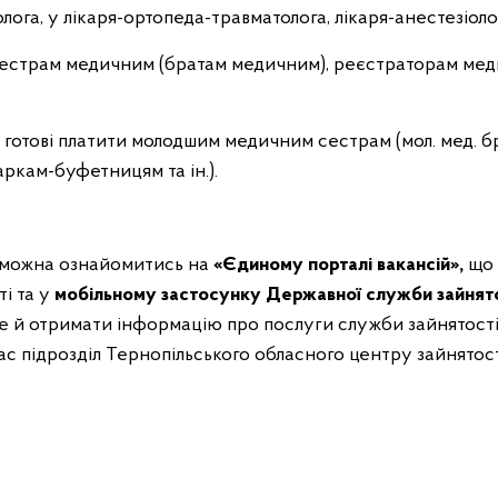
толога, у лікаря-ортопеда-травматолога, лікаря-анестезіоло
сестрам медичним (братам медичним), реєстраторам мед
ці готові платити молодшим медичним сестрам (мол. мед. б
аркам-буфетницям та ін.).
ї можна ознайомитись на
«Єдиному порталі вакансій»,
що 
і та у
мобільному застосунку Державної служби зайнят
ще й отримати інформацію про послуги служби зайнятості, 
ас підрозділ Тернопільського обласного центру зайнятості,