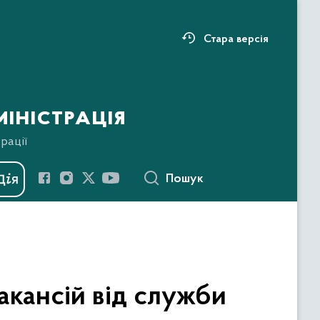
Стара версія
іністрація
рації
Пошук
кансій від служби