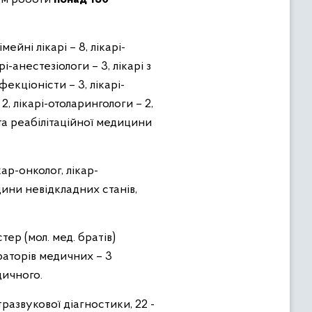
ейні лікарі – 8, лікарі-
і-анестезіологи – 3, лікарі з
фекціоністи – 3, лікарі-
2, лікарі-отоларингологи – 2,
ї та реабілітаційної медицини
кар-онколог, лікар-
цини невідкладних станів,
ер (мол. мед. братів)
траторів медичних – 3
дичного.
тразвукової діагностики, 22 -