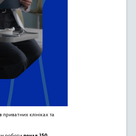
в приватних клініках та
чам роботи
понад 150