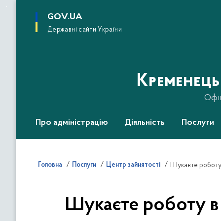
до
основного
GOV.UA
вмісту
Державні сайти України
Кременець
Офі
Про адміністрацію
Діяльність
Послуги
Головна
Послуги
Центр зайнятості
Шукаєте роботу 
Шукаєте роботу в