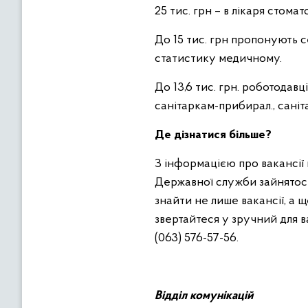
25 тис. грн – в лікаря стома
До 15 тис. грн пропонують 
статистику медичному.
До 13,6 тис. грн. роботодав
санітаркам-прибирал., саніт
Де дізнатися більше?
З інформацією про вакансі
Державної служби зайнятост
знайти не лише вакансії, а 
звертайтеся у зручний для в
(063) 576-57-56.
Відділ
комунікацій