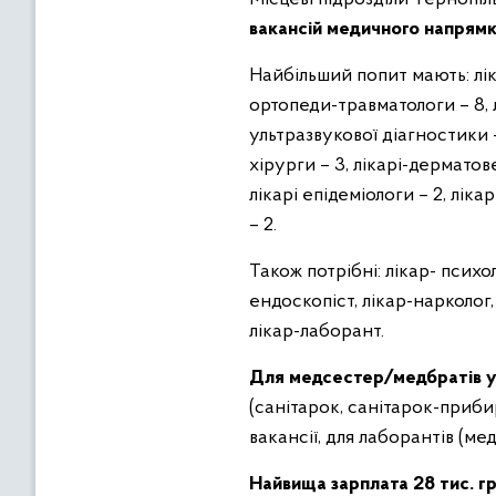
вакансій медичного напрям
Найбільший попит мають: лікар
ортопеди-травматологи – 8, лі
ультразвукової діагностики – 
хірурги – 3, лікарі-дерматове
лікарі епідеміологи – 2, ліка
– 2.
Також потрібні: лікар- психо
ендоскопіст, лікар-нарколог,
лікар-лаборант.
Для медсестер/медбратів
(санітарок, санітарок-прибир
вакансії, для лаборантів (ме
Найвища зарплата 28 тис. г