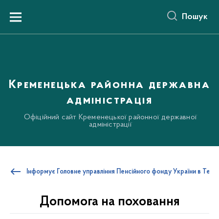
до
основного
Пошук
вмісту
Menu
Кременецька районна державна
адміністрація
Офіційний сайт Кременецької районної державної
адміністрації
Інформує Головне управління Пенсійного фонду України в Терно
Допомога на поховання