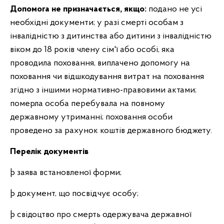
Допомога не призначається, якщо:
подано не усі
необхідні документи; у разі смерті особам з
інвалідністю з дитинства або дитини з інвалідністю
віком до 18 років члену сім'ї або особі, яка
проводила поховання, виплачено допомогу на
поховання чи відшкодування витрат на поховання
згідно з іншими нормативно-правовими актами;
померла особа перебувала на повному
державному утриманні; поховання особи
проведено за рахунок коштів державного бюджету.
Перелік документів
þ заява встановленої форми;
þ документ, що посвідчує особу;
þ свідоцтво про смерть одержувача державної