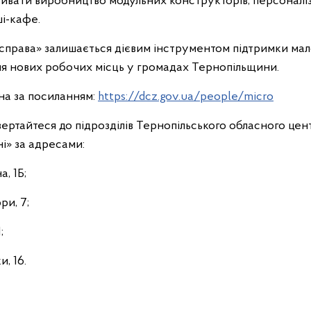
вивати виробництво модульних конструкторів, персоналі
ші-кафе.
справа» залишається дієвим інструментом підтримки мало
я нових робочих місць у громадах Тернопільщини.
на за посиланням:
https://dcz.gov.ua/people/micro
звертайтеся до підрозділів Тернопільського обласного цен
ні» за адресами:
а, 1Б;
ри, 7;
;
и, 16.