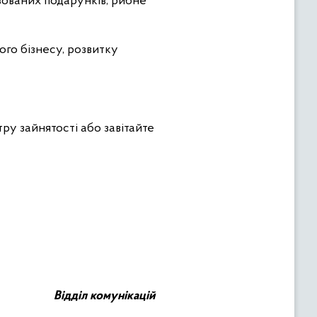
зованих подарунків, рибне
го бізнесу, розвитку
тру зайнятості або завітайте
Відділ комунікацій