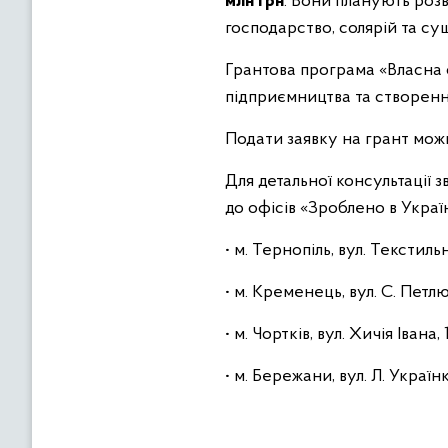
млн грн
. Вони планують роз
господарство, солярій та су
Грантова програма «Власна 
підприємництва та створенн
Подати заявку на грант мож
Для детальної консультації 
до офісів «Зроблено в Украї
• м. Тернопіль, вул. Текстильн
• м. Кременець, вул. С. Петлю
• м. Чортків, вул. Хичія Івана, 1
• м. Бережани, вул. Л. Українк