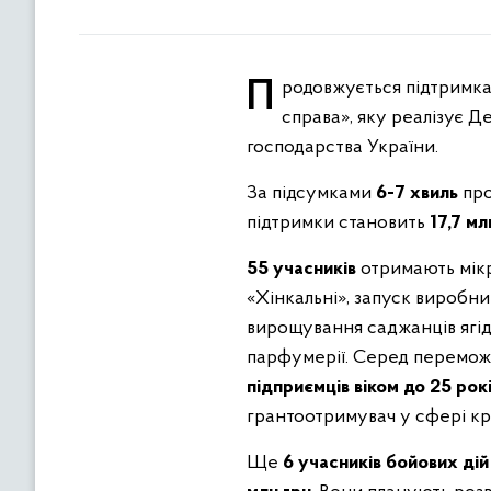
Продовжується підтримка розвитку мікро- та малого бізнесу завдяки державній грантовій програмі «Власна
справа», яку реалізує Д
господарства України.
За підсумками
6-7 хвиль
про
підтримки становить
17,7 мл
55 учасників
отримають мік
«Хінкальні», запуск виробни
вирощування саджанців ягідн
парфумерії.
Серед перемож
підприємців віком до 25 рок
грантоотримувач у сфері креа
Ще
6 учасників бойових дій 