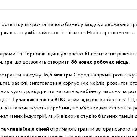
ержавна служба зайнятості спільно з Міністерством економ
грами на Тернопільщині ухвалено
61
позитивне рішення.
н. грн
, що дозволить створити
86 нових робочих місць.
рогранти на суму
15,5 млн грн
. Серед напрямів розвитку 
цтва равіолі, виготовлення корпусних меблів, розвиток ст
их культур, відкриття магазинів, кабінету масажу та роз
ців –
1 учасник з числа ВПО
, який відкриє кав’ярню у ТЦ
ів
, які започаткують виробництво м’ясних делікатесів та р
тивних індустрій, який відкриє студію бальних танців для
та членів їхніх сімей
отримають гранти ветеранського на