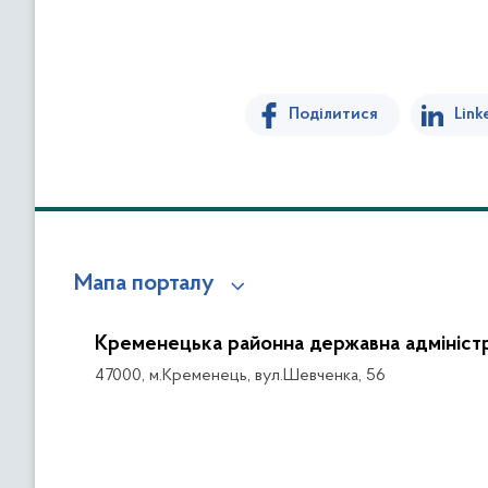
Поділитися
Link
Мапа порталу
Кременецька районна державна адміністр
47000, м.Кременець, вул.Шевченка, 56