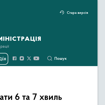
Стара версія
іністрація
рації
Пошук
ати 6 та 7 хвиль