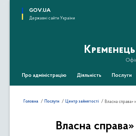
до
основного
GOV.UA
вмісту
Державні сайти України
Кременець
Офі
Про адміністрацію
Діяльність
Послуги
Головна
Послуги
Центр зайнятості
Власна справа» н
Власна справа» 