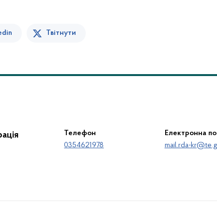
edin
Твітнути
Телефон
Електронна п
ація
0354621978
mail.rda-kr@te.g