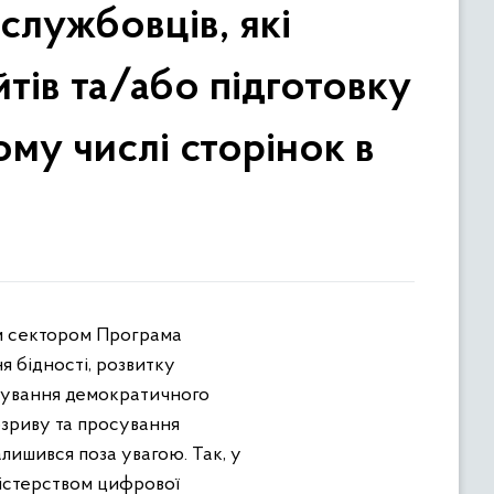
службовців, які
йтів та/або підготовку
му числі сторінок в
я бідності, розвитку
осування демократичного
зриву та просування
лишився поза увагою. Так, у
ністерством цифрової