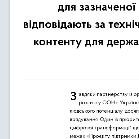
для зазначеної
відповідають за техні
контенту для держа
Завдяки партнерству із органами влади, громадянським суспільством та приватним сектором Програма
розвитку ООН в Україні 
людського потенціалу, дося
врядування. Один із пріор
цифрової трансформації, що 
межах «Проєкту підтримки Д