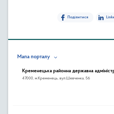
Поділитися
Link
Мапа порталу
Кременецька районна державна адміністр
47000, м.Кременець, вул.Шевченка, 56