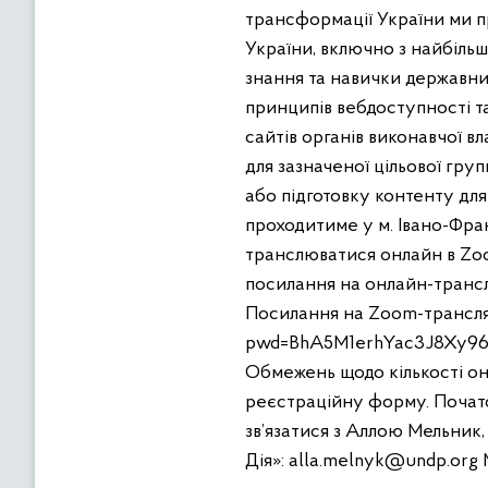
трансформації України ми п
України, включно з найбіль
знання та навички державни
принципів вебдоступності т
сайтів органів виконавчої в
для зазначеної цільової гру
або підготовку контенту для
проходитиме у м. Івано-Фра
транслюватися онлайн в Zoo
посилання на онлайн-трансля
Посилання на Zoom-трансля
pwd=BhA5M1erhYac3J8Xy967f
Обмежень щодо кількості он
реєстраційну форму. Початок
зв’язатися з Аллою Мельник
Дія»: alla.melnyk@undp.org М