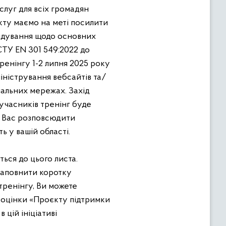
луг для всіх громадян
кту маємо на меті посилити
рядування щодо основних
СТУ EN 301 549:2022 до
ренінгу 1-2 липня 2025 року
міністрування вебсайтів та/
іальних мережах. Захід
учасників тренінг буде
о Вас розповсюдити
ь у вашій області.
ся до цього листа.
заповнити коротку
тренінгу, Ви можете
 оцінки «Проєкту підтримки
 цій ініціативі