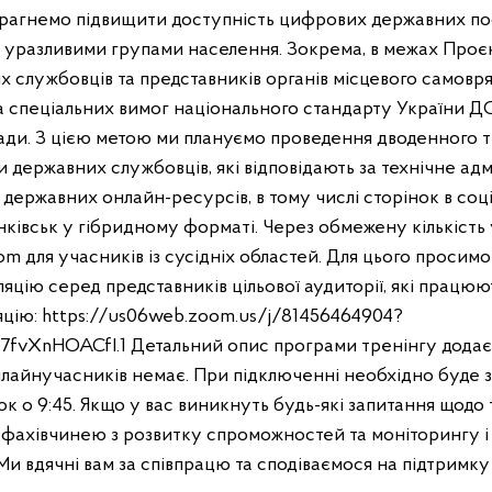
рагнемо підвищити доступність цифрових державних пос
ш уразливими групами населення. Зокрема, в межах Проє
х службовців та представників органів місцевого самов
а спеціальних вимог національного стандарту України Д
лади. З цією метою ми плануємо проведення дводенного т
пи державних службовців, які відповідають за технічне ад
 державних онлайн-ресурсів, в тому числі сторінок в соц
нківськ у гібридному форматі. Через обмежену кількість 
m для учасників із сусідніх областей. Для цього просим
цію серед представників цільової аудиторії, які працюют
цію: https://us06web.zoom.us/j/81456464904?
vXnHOACfI.1 Детальний опис програми тренінгу додаєть
лайнучасників немає. При підключенні необхідно буде 
 о 9:45. Якщо у вас виникнуть будь-які запитання щодо 
, фахівчинею з розвитку спроможностей та моніторингу і
и вдячні вам за співпрацю та сподіваємося на підтримку в