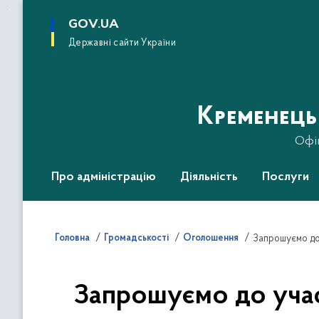
до
основного
GOV.UA
вмісту
Державні сайти України
Кременець
Офі
Про адміністрацію
Діяльність
Послуги
Головна
Громадськості
Оголошення
Запрошуємо до учас