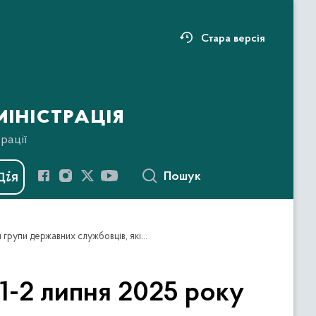
Стара версія
іністрація
рації
Пошук
Запрошуємо до участі в дводенному тренінгу 1-2 липня 2025 року для зазначеної цільової групи державних службовців, які відповідають за технічне адміністрування вебсайтів та/або підготовку контенту для державних онлайн-ресурсів, в тому числі сторінок в соціальних мережах
1-2 липня 2025 року