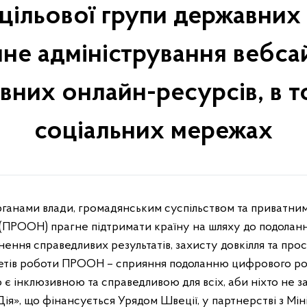
 цільової групи державних 
чне адміністрування вебса
вних онлайн-ресурсів, в то
соціальних мережах
(ПРООН) прагне підтримати країну на шляху до подоланн
гнення справедливих результатів, захисту довкілля та пр
итетів роботи ПРООН – сприяння подоланню цифрового ро
є інклюзивною та справедливою для всіх, аби ніхто не за
ія», що фінансується Урядом Швеції, у партнерстві з Мі