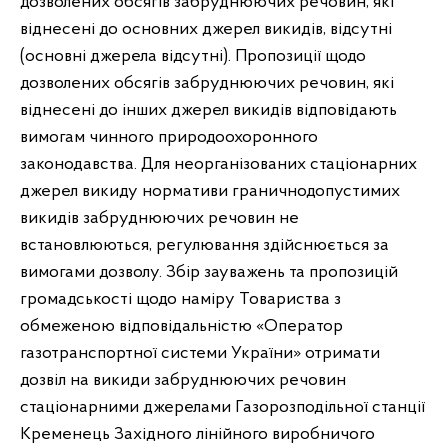
дозволених обсягів забруднюючих речовин, які
віднесені до основних джерел викидів, відсутні
(основні джерела відсутні). Пропозиції щодо
дозволених обсягів забруднюючих речовин, які
віднесені до інших джерел викидів відповідають
вимогам чинного природоохоронного
законодавства. Для неорганізованих стаціонарних
джерел викиду нормативи граничнодопустимих
викидів забруднюючих речовин не
встановлюються, регулювання здійснюється за
вимогами дозволу. Збір зауважень та пропозицій
громадськості щодо наміру Товариства з
обмеженою відповідальністю «Оператор
газотранспортної системи України» отримати
дозвіл на викиди забруднюючих речовин
стаціонарними джерелами Газорозподільної станції
Кременець Західного лінійного виробничого