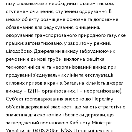
газу споживачам з необхідним і сталим тиском,
ступенем очищення, ступенем одорування. В
межах об’єкту розміщене основне та допоміжне
обладнання для редукування, очищення,
одорування транспортованого природного газу, яке
працює автоматизовано, у закритому режимі,
цілодобово. Джерелами викиду забруднюючих
речовин є димові труби, вихлопна решітка,
технологічні свічі та неорганізований викид при
продуванні з'єднувальних ліній та експлуатації
силових приводів кранів. Загальна кількість джерел
викиду – 12 (11– організованих, 1 – неорганізоване).
Суб’єкт господарювання внесено до Переліку
об'єктів державної власності, що мають стратегічне
значення для економіки і безпеки держави, що
затверджений постановою Кабінету Міністрів
України від 04.03.2015р. №83. Детальні технічні