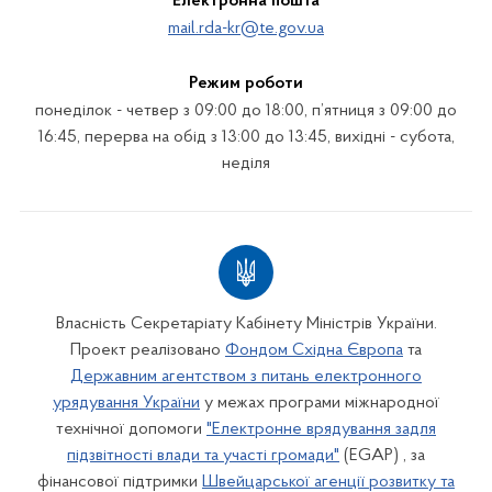
Електронна пошта
mail.rda-kr@te.gov.ua
Режим роботи
понеділок - четвер з 09:00 до 18:00, п’ятниця з 09:00 до
16:45, перерва на обід з 13:00 до 13:45, вихідні - субота,
неділя
Власність Секретаріату Кабінету Міністрів України.
Проект реалізовано
Фондом Східна Європа
та
Державним агентством з питань електронного
урядування України
у межах програми міжнародної
технічної допомоги
"Електронне врядування задля
підзвітності влади та участі громади"
(EGAP) , за
фінансової підтримки
Швейцарської агенції розвитку та