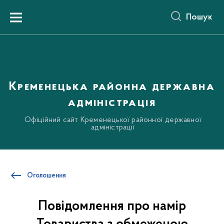
до
основного
Пошук
вмісту
Menu
Кременецька районна державна
адміністрація
Офіційний сайт Кременецької районної державної
адміністрації
Оголошення
Повідомлення про намір