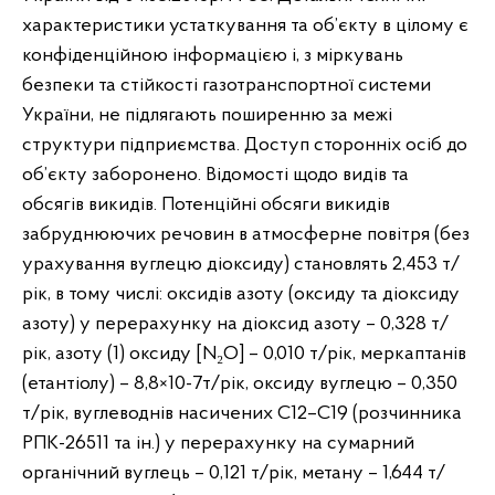
характеристики устаткування та об’єкту в цілому є
конфіденційною інформацією і, з міркувань
безпеки та стійкості газотранспортної системи
України, не підлягають поширенню за межі
структури підприємства. Доступ сторонніх осіб до
об’єкту заборонено. Відомості щодо видів та
обсягів викидів. Потенційні обсяги викидів
забруднюючих речовин в атмосферне повітря (без
урахування вуглецю діоксиду) становлять 2,453 т/
рік, в тому числі: оксидів азоту (оксиду та діоксиду
азоту) у перерахунку на діоксид азоту – 0,328 т/
рік, азоту (1) оксиду [N₂O] – 0,010 т/рік, меркаптанів
(етантіолу) – 8,8×10-7т/рік, оксиду вуглецю – 0,350
т/рік, вуглеводнів насичених C12–C19 (розчинника
РПК-26511 та ін.) у перерахунку на сумарний
органічний вуглець – 0,121 т/рік, метану – 1,644 т/