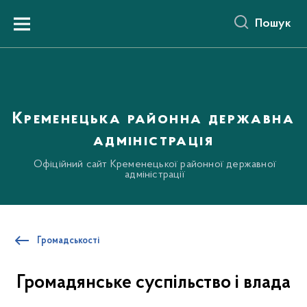
до
основного
Пошук
вмісту
Menu
Кременецька районна державна
адміністрація
Офіційний сайт Кременецької районної державної
адміністрації
Громадськості
Громадянське суспільство і влада