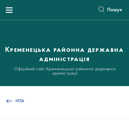
до
основного
Пошук
вмісту
Menu
Кременецька районна державна
адміністрація
Офіційний сайт Кременецької районної державної
адміністрації
НПА