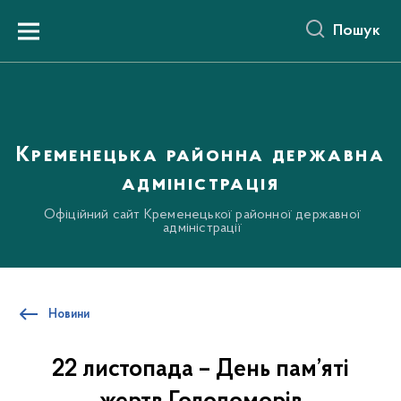
до
основного
Пошук
вмісту
Menu
Кременецька районна державна
адміністрація
Офіційний сайт Кременецької районної державної
адміністрації
Новини
22 листопада – День пам’яті