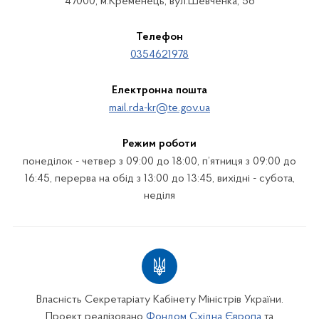
47000, м.Кременець, вул.Шевченка, 56
Телефон
0354621978
Електронна пошта
mail.rda-kr@te.gov.ua
Режим роботи
понеділок - четвер з 09:00 до 18:00, п’ятниця з 09:00 до
16:45, перерва на обід з 13:00 до 13:45, вихідні - субота,
неділя
Власність Секретаріату Кабінету Міністрів України.
Проект реалізовано
Фондом Східна Європа
та