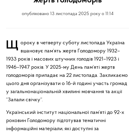
жертв Голодоморів
опубліковано 13 листопада 2025 року о 11:14
Щороку в четверту суботу листопада Україна
вшановує пам’ять жертв Голодомору 1932–
1933 років і масових штучних голодів 1921–1923 і
1946–1947 років. У 2025-му День пам’яті жертв
голодоморів припадає на 22 листопада. Закликаємо
цього дня організувати о 16-й годині участь громад
у загальнонаціональній хвилині мовчання та акції
“Запали свічку”.
Український інститут національної пам’яті до 92-х
роковин Голодомору підготував тематичні
інформаційні матеріали, які доступні за