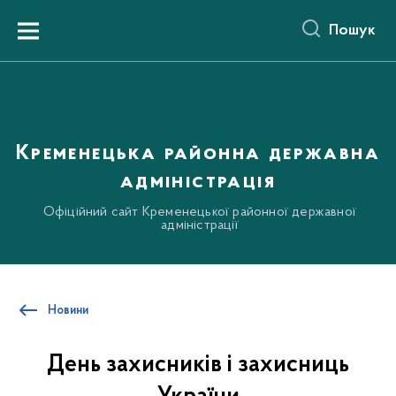
до
основного
Пошук
вмісту
Menu
Кременецька районна державна
адміністрація
Офіційний сайт Кременецької районної державної
адміністрації
Новини
День захисників і захисниць