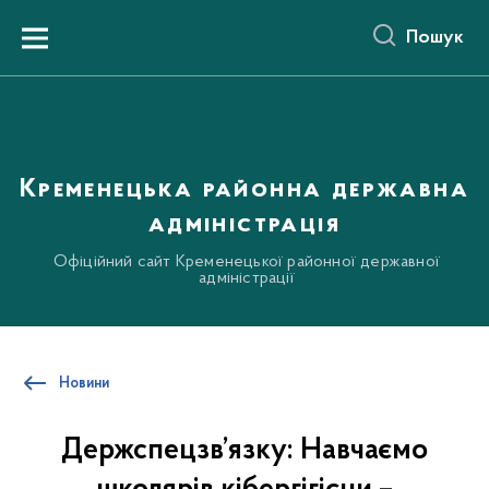
до
основного
Пошук
вмісту
Menu
Кременецька районна державна
адміністрація
Офіційний сайт Кременецької районної державної
адміністрації
Новини
Держспецзв’язку: Навчаємо