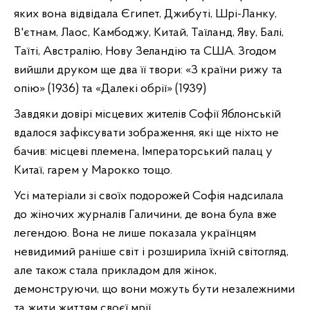
яких вона відвідала Єгипет, Джибуті, Шрі-Ланку,
В'єтнам, Лаос, Камбоджу, Китай, Таїланд, Яву, Балі,
Таїті, Австралію, Нову Зеландію та США. Згодом
вийшли друком ще два її твори: «З країни рижу та
опію» (1936) та «Далекі обрії» (1939)
Завдяки довірі місцевих жителів Софії Яблонській
вдалося зафіксувати зображення, які ще ніхто не
бачив: місцеві племена, Імператорський палац у
Китаї, гарем у Марокко тощо.
Усі матеріали зі своїх подорожей Софія надсилала
до жіночих журналів Галичини, де вона була вже
легендою. Вона не лише показала українцям
невидимий раніше світ і розширила їхній світогляд,
але також стала прикладом для жінок,
демонструючи, що вони можуть бути незалежними
та жити життям своєї мрії.