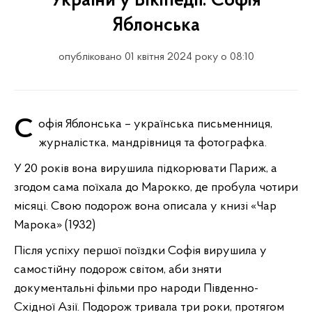
України у Вікіпедії: Софія
Яблонська
опубліковано 01 квітня 2024 року о 08:10
Софія Яблонська – українська письменниця,
журналістка, мандрівниця та фотографка.
У 20 років вона вирушила підкорювати Париж, а
згодом сама поїхала до Марокко, де пробула чотири
місяці. Свою подорож вона описала у книзі «Чар
Марока» (1932)
Після успіху першої поїздки Софія вирушила у
самостійну подорож світом, аби зняти
документальні фільми про народи Південно-
Східної Азії. Подорож тривала три роки, протягом