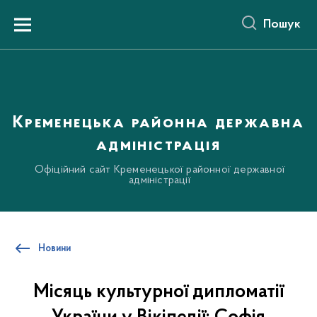
до
основного
Пошук
вмісту
Menu
Кременецька районна державна
адміністрація
Офіційний сайт Кременецької районної державної
адміністрації
Новини
Місяць культурної дипломатії