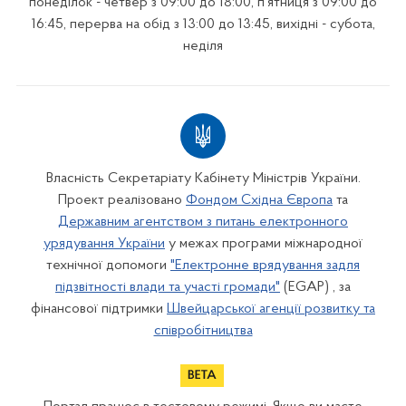
понеділок - четвер з 09:00 до 18:00, п’ятниця з 09:00 до
16:45, перерва на обід з 13:00 до 13:45, вихідні - субота,
неділя
Власність Секретаріату Кабінету Міністрів України.
Проект реалізовано
Фондом Східна Європа
та
Державним агентством з питань електронного
урядування України
у межах програми міжнародної
технічної допомоги
"Електронне врядування задля
підзвітності влади та участі громади"
(EGAP) , за
фінансової підтримки
Швейцарської агенції розвитку та
співробітництва