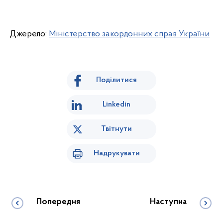
Джерело:
Міністерство закордонних справ України
Поділитися
Linkedin
Твітнути
Надрукувати
Попередня
Наступна