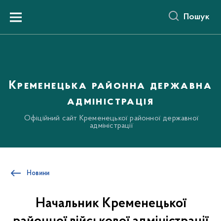
до
основного
Пошук
вмісту
Menu
Кременецька районна державна
адміністрація
Офіційний сайт Кременецької районної державної
адміністрації
Новини
Начальник Кременецької