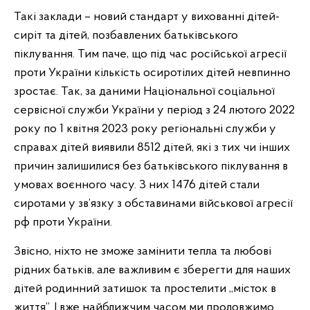
Такі заклади – новий стандарт у вихованні дітей-
сиріт та дітей, позбавлених батьківського
піклування. Тим паче, що під час російської агресії
проти України кількість осиротілих дітей невпинно
зростає. Так, за даними Національної соціальної
сервісної служби України у період з 24 лютого 2022
року по 1 квітня 2023 року регіональні служби у
справах дітей виявили 8512 дітей, які з тих чи інших
причин залишилися без батьківського піклування в
умовах воєнного часу. З них 1476 дітей стали
сиротами у зв’язку з обставинами військової агресії
рф проти України.
Звісно, ніхто не зможе замінити тепла та любові
рідних батьків, але важливим є зберегти для наших
дітей родинний затишок та простелити ,,місток в
життя”. І вже найближчим часом ми продовжимо