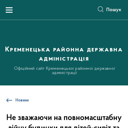
до
основного
Пошук
вмісту
Menu
Кременецька районна державна
адміністрація
Офіційний сайт Кременецької районної державної
адміністрації
Новини
Не зважаючи на повномасштабну