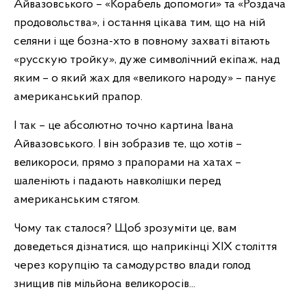
Айвазовського – «Корабель допомоги» та «Роздача
продовольства», і остання цікава тим, що на ній
селяни і ще бозна-хто в повному захваті вітають
«русскую тройку», дуже символічний екіпаж, над
яким – о який жах для «великого народу» – панує
американський прапор.
І так – це абсолютно точно картина Івана
Айвазовського. І він зобразив те, що хотів –
великороси, прямо з прапорами на хатах –
шаленіють і падають навколішки перед
американським стягом.
Чому так сталося? Щоб зрозуміти це, вам
доведеться дізнатися, що наприкінці ХІХ століття
через корупцію та самодурство влади голод
знищив пів мільйона великоросів...