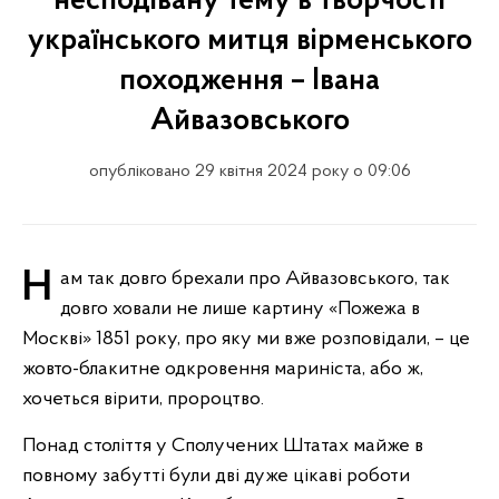
несподівану тему в творчості
українського митця вірменського
походження – Івана
Айвазовського
опубліковано 29 квітня 2024 року о 09:06
Нам так довго брехали про Айвазовського, так
довго ховали не лише картину «Пожежа в
Москві» 1851 року, про яку ми вже розповідали, – це
жовто-блакитне одкровення мариніста, або ж,
хочеться вірити, пророцтво.
Понад століття у Сполучених Штатах майже в
повному забутті були дві дуже цікаві роботи