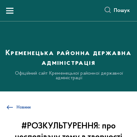
до
основного
Пошук
вмісту
Menu
Кременецька районна державна
адміністрація
Офіційний сайт Кременецької районної державної
адміністрації
Новини
#РОЗКУЛЬТУРЕННЯ: про