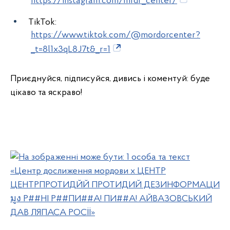
https://instagram.com/mrdr_center/
TikTok:
https://www.tiktok.com/@mordorcenter?
_t=8l1x3qL8J7t&_r=1
Приєднуйся, підписуйся, дивись і коментуй: буде
цікаво та яскраво!