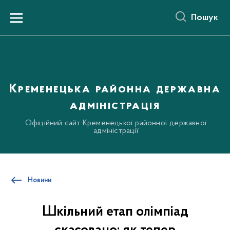
до
основного
Пошук
вмісту
Menu
Кременецька районна державна
адміністрація
Офіційний сайт Кременецької районної державної
адміністрації
Новини
Шкільний етап олімпіад