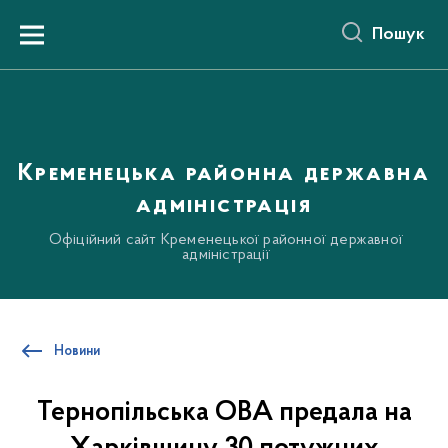
до
основного
Пошук
вмісту
Menu
Кременецька районна державна
адміністрація
Офіційний сайт Кременецької районної державної
адміністрації
Новини
Тернопільська ОВА предала на