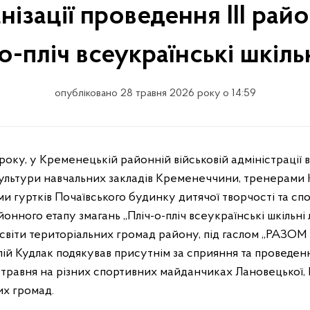
ізації проведення ІІІ рай
-о-пліч всеукраїнські шкільн
опубліковано 28 травня 2026 року о 14:59
культури навчальних закладів Кременеччини, тренерам
и гуртків Почаївського будинку дитячої творчості та сп
йонного етапу змагань ,,Пліч-о-пліч всеукраїнські шкільні 
 освіти територіальних громад району, під гаслом ,,РАЗ
алій Кудлак подякував присутнім за сприяння та проведенн
5 травня на різних спортивних майданчиках Лановецької,
их громад.