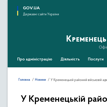
до
основного
GOV.UA
вмісту
Державні сайти України
Кременець
Офі
Про адміністрацію
Діяльність
Послуги
Головна
Новини
У Кременецькій район