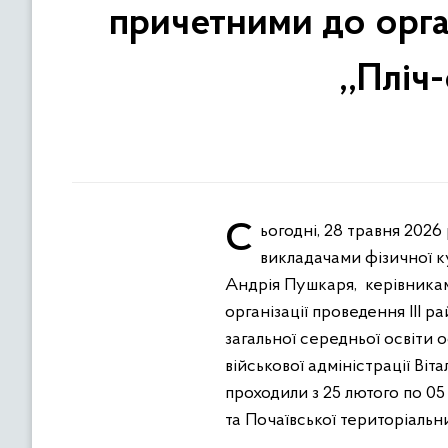
причетними до орган
,,Пліч
Сьогодні, 28 травня 2026 року, у Кременецькій районній військовій адміністрації відбулася зустріч з
викладачами фізичної 
Андрія Пушкаря, керівникам
організації проведення ІІІ ра
загальної середньої освіти
військової адміністрації Віт
проходили з 25 лютого по 0
та Почаївської територіальн