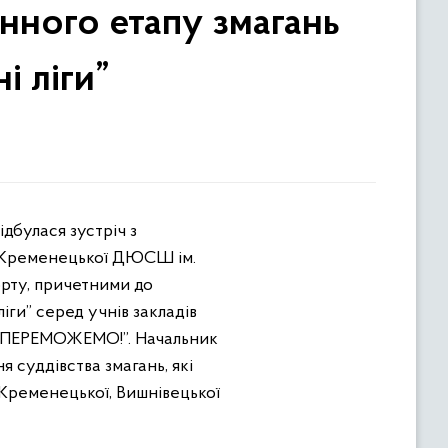
онного етапу змагань
і ліги”
и Кременецької ДЮСШ ім.
орту, причетними до
ліги” серед учнів закладів
ОМ ПЕРЕМОЖЕМО!”. Начальник
я суддівства змагань, які
 Кременецької, Вишнівецької