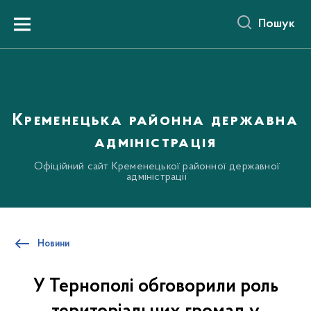
до
основного
Пошук
вмісту
Menu
Кременецька районна державна
адміністрація
Офіційний сайт Кременецької районної державної
адміністрації
Новини
У Тернополі обговорили роль