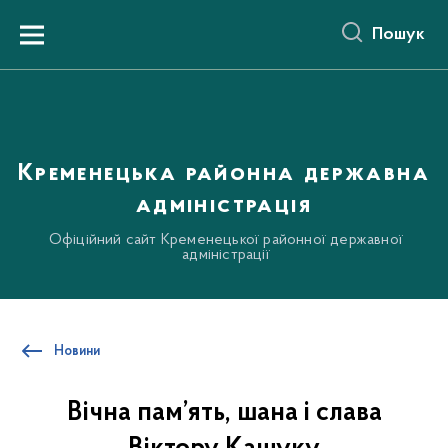
до
основного
Пошук
вмісту
Menu
Кременецька районна державна
адміністрація
Офіційний сайт Кременецької районної державної
адміністрації
Новини
Вічна пам’ять, шана і слава