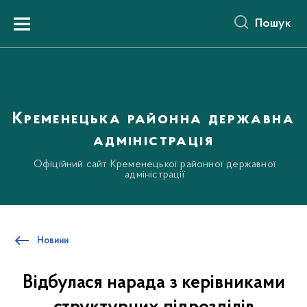
до
основного
Пошук
вмісту
Menu
Кременецька районна державна
адміністрація
Офіційний сайт Кременецької районної державної
адміністрації
Новини
Відбулася нарада з керівниками