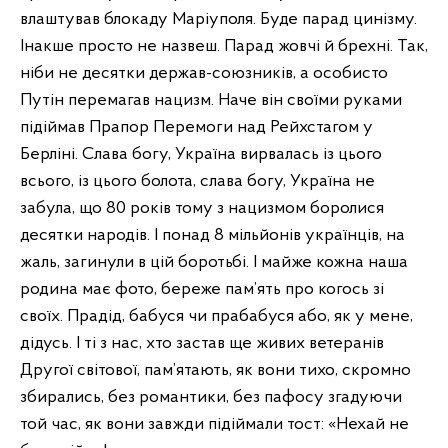
влаштував блокаду Маріуполя. Буде парад цинізму.
Інакше просто не назвеш. Парад жовчі й брехні. Так,
ніби не десятки держав-союзників, а особисто
Путін перемагав нацизм. Наче він своїми руками
підіймав Прапор Перемоги над Рейхстагом у
Берліні. Слава богу, Україна вирвалась із цього
всього, із цього болота, слава богу, Україна не
забула, що 80 років тому з нацизмом боролися
десятки народів. І понад 8 мільйонів українців, на
жаль, загинули в цій боротьбі. І майже кожна наша
родина має фото, береже пам’ять про когось зі
своїх. Прадід, бабуся чи прабабуся або, як у мене,
дідусь. І ті з нас, хто застав ще живих ветеранів
Другої світової, пам’ятають, як вони тихо, скромно
збирались, без романтики, без пафосу згадуючи
той час, як вони завжди підіймали тост: «Нехай не