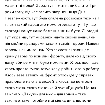
машин, ні людей. Зараз тут – життя, ви бачите. Три
роки тому, під час запису звернення до Дня
Незалежності, тут була спалена російська техніка. І
тільки такий парад зло може отримати тут. Тут, де
сьогодні панує наше бажання жити, бути. Сьогодні
тут українці, тут українки йдуть своїми вулицями
під своїми прапорами завдяки своїм героям. Нашим
героям, нашим воїнам. Хто захистив і захищає
країну зараз по всій лінії фронту, далеко від свого
дому, аби це життя було можливим. Хтось поспішає,
хтось просто гуляє, готує каву, робить свою роботу.
Хтось везе автівку на фронт, хтось їде у справах,
працювати на благо людей, а хтось іде центром
свого міста, свого містечка й чує: «Дякую!» Це так
важливо. «Дякую» для них – для воїнів – таке
важливе, таке потрібне в ці кілька днів, що вони