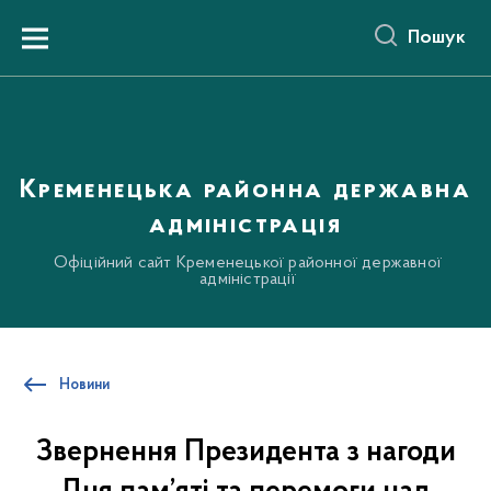
до
основного
Пошук
вмісту
Menu
Кременецька районна державна
адміністрація
Офіційний сайт Кременецької районної державної
адміністрації
Новини
Звернення Президента з нагоди