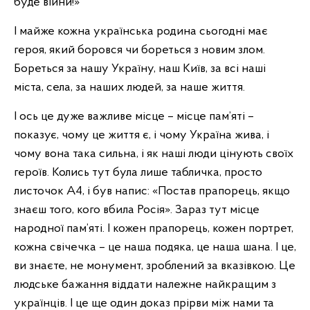
буде війни!»
І майже кожна українська родина сьогодні має
героя, який боровся чи бореться з новим злом.
Бореться за нашу Україну, наш Київ, за всі наші
міста, села, за наших людей, за наше життя.
І ось це дуже важливе місце – місце пам’яті –
показує, чому це життя є, і чому Україна жива, і
чому вона така сильна, і як наші люди цінують своїх
героїв. Колись тут була лише табличка, просто
листочок А4, і був напис: «Постав прапорець, якщо
знаєш того, кого вбила Росія». Зараз тут місце
народної пам’яті. І кожен прапорець, кожен портрет,
кожна свічечка – це наша подяка, це наша шана. І це,
ви знаєте, не монумент, зроблений за вказівкою. Це
людське бажання віддати належне найкращим з
українців. І це ще один доказ прірви між нами та