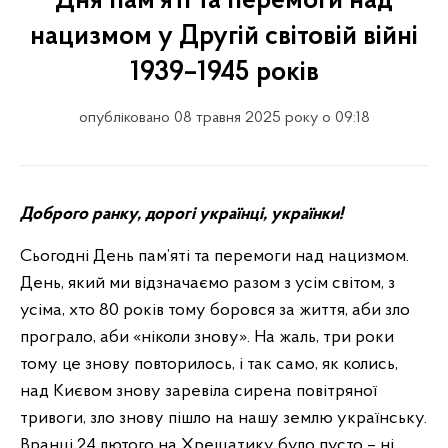
Дня пам’яті та перемоги над
нацизмом у Другій світовій війні
1939–1945 років
опубліковано 08 травня 2025 року о 09:18
Доброго ранку, дорогі українці, українки!
Сьогодні День пам’яті та перемоги над нацизмом.
День, який ми відзначаємо разом з усім світом, з
усіма, хто 80 років тому боровся за життя, аби зло
програло, аби «ніколи знову». На жаль, три роки
тому це знову повторилось, і так само, як колись,
над Києвом знову заревіла сирена повітряної
тривоги, зло знову пішло на нашу землю українську.
Вранці 24 лютого на Хрещатику було пусто – ні