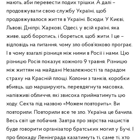
мають, аби перевести подих трішки. А далі –
продовжувати свою службу Україні, щоб
продовжувалося життя в Україні. Всюди. У Києві,
Львові, Дніпрі, Харкові, Одесі, у всій країні, яка
живе, щоб боротись, і бореться, щоб жити. І це –
відповідь на питання, чому зло обов’язково програє.
І в чому взагалі різниця між ними в Росії і нами. Цю
різницю Росія показує кожного 9 травня. Різницю
між життям на майдані Незалежності та парадом
страху на Красній площі. Колони з танків, коробки
вбивць, що марширують, перевдягнута масовка,
напівживі обличчя, які звисока прийматимуть цю
ходу. Секта під назвою «Можем повторить». Ви
повторили. Повторили все те зло. Україна це бачила.
Весь світ це побачив. Завтра про звірства нацистів
буде говорити організатор братських могил у Бучі. І
про блокаду Ленінграда казатимуть ті, саме ті, хто