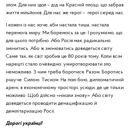
злом. Для них ідол – дід на Красній площі, що забрав
життя мільйонів. Для нас же герої – герої серед нас.
І кожен із нас хоче, аби настала тиша, настала
перемога миру. Ми боремось за це. І розуміємо, що
для цього потрібно. Або Росія має радикально
змінитись. Або ж змінюватись доведеться світу.
Саме так, як світ зробив це 80 років тому. Коли всім
нарешті стало очевидно: умиротворювати зло
неможливо. З ним треба боротися. Разом. Боротись
рішуче. Силою. Тиском. На полі бою, дипломатичній
арені, в економічному просторі, усюди, де це тільки
можливо. Щоб дійсно «ніколи знову». Або світу
доведеться проводити денацифікацію й
демілітаризацію Росії.
Дорогі українці!