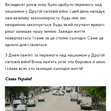
Вісімдесят років тому було здобуто перемогу над
нацизмом у Другій світовій війні. І цей день нагадує
нам важливу закономірність: будь-яке зло
неодмінно закінчується. Будь-який окупант врешті-
решт залишає нашу землю. Завжди життя
повертається. І саме за це стоїмо сьогодні. Саме це
одного дня станеться.
З Днем пам’яті та перемоги над нацизмом у Другій
світовій війні! Вічна пам’ять усім, хто боровся зі злом,
і слава всім, хто захищає сьогодні життя!
Слава Україні!