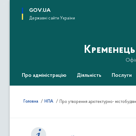
до
основного
GOV.UA
вмісту
Державні сайти України
Кременець
Офі
Про адміністрацію
Діяльність
Послуги
Головна
НПА