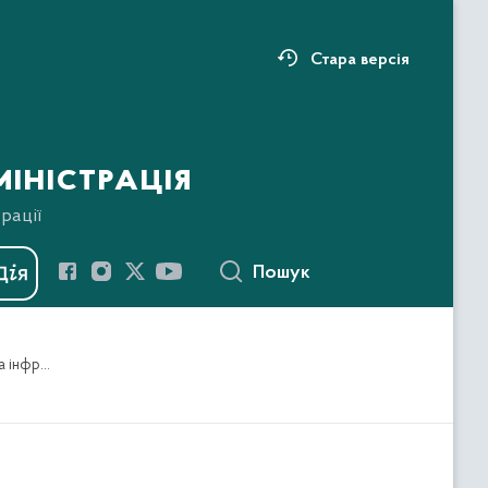
Стара версія
іністрація
рації
Пошук
Про утворення архітектурно- містобудівної ради при відділі містобудування, житлово-комунального господарства та інфраструктури управління соціально-економічного розвитку територій районної військової адміністрації