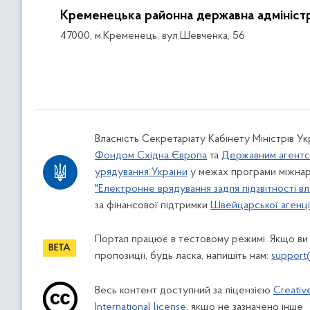
Кременецька районна державна адміністр
47000, м.Кременець, вул.Шевченка, 56
Власність Секретаріату Кабінету Міністрів У
Фондом Східна Європа
та
Державним агентс
урядування України
у межах програми міжнар
"Електронне врядування задля підзвітності вл
за фінансової підтримки
Швейцарської агенції
Портал працює в тестовому режимі. Якщо ви
пропозиції, будь ласка, напишіть нам:
support
Весь контент доступний за ліцензією
Creativ
International license
, якщо не зазначено інше