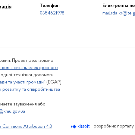
Телефон
Електронна п
ація
0354621978
mail.rda-kr@te.g
країни. Проект реалізовано
твом з питань електронного
одної технічної допомоги
ади та участі громади"
(EGAP) ,
 розвитку та співробітництва
 маєте зауваження або
@kmu.gov.ua
розробник порталу
e Commons Attribution 4.0