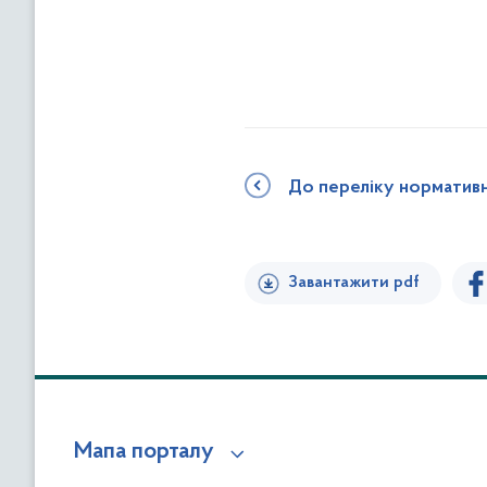
До переліку норматив
Завантажити pdf
Мапа порталу