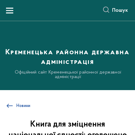
до
основного
Пошук
вмісту
Menu
Кременецька районна державна
адміністрація
Офіційний сайт Кременецької районної державної
адміністрації
Новини
Книга для зміцнення