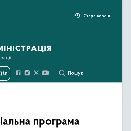
Стара версія
іністрація
рації
Пошук
ціальна програма