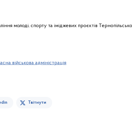
асна військова адміністрація
edin
Твітнути