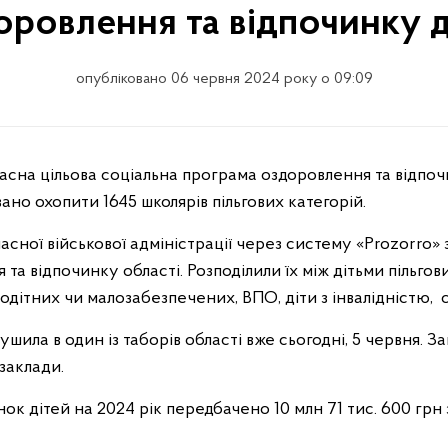
оровлення та відпочинку д
опубліковано 06 червня 2024 року о 09:09
вано охопити 1645 школярів пільгових категорій.
асної військової адміністрації через систему «Prozorro»
та відпочинку області. Розподілили їх між дітьми пільгов
тодітних чи малозабезпечених, ВПО, діти з інвалідністю,
ушила в один із таборів області вже сьогодні, 5 червня. З
 заклади.
ок дітей на 2024 рік передбачено 10 млн 71 тис. 600 грн