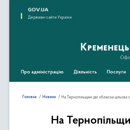
до
основного
GOV.UA
вмісту
Державні сайти України
Кременець
Офі
Про адміністрацію
Діяльність
Послуги
Головна
Новини
На Тернопільщині діє обласна цільова 
На Тернопільщин