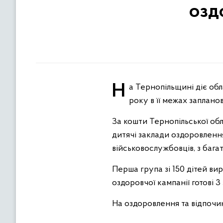
озд
На Тернопільщині діє обласна цільова соціальна програма оздоровлення та відпочинку дітей. Протягом 2024
року в її межах заплано
За кошти Тернопільської обл
дитячі заклади оздоровлення 
військовослужбовців, з бага
Перша група зі 150 дітей вир
оздоровчої кампанії готові 3
На оздоровлення та відпочин