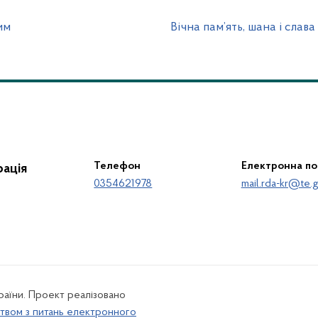
им
Вічна пам’ять, шана і сла
Телефон
Електронна п
ація
0354621978
mail.rda-kr@te.g
країни. Проект реалізовано
твом з питань електронного