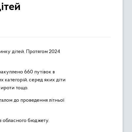
ітей
 закуплено 660 путівок в
их категорій, серед яких діти
сироти тощо.
агалом до проведення літньої
 з обласного бюджету.