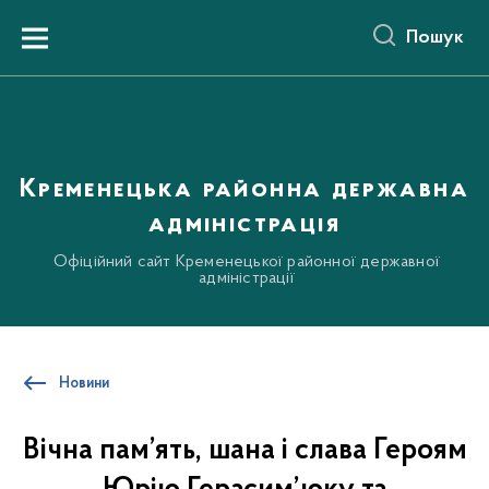
до
основного
Пошук
вмісту
Menu
Кременецька районна державна
адміністрація
Офіційний сайт Кременецької районної державної
адміністрації
Новини
Вічна пам’ять, шана і слава Героям