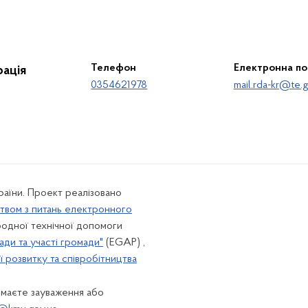
Телефон
Електронна п
ація
0354621978
mail.rda-kr@te.g
країни. Проект реалізовано
твом з питань електронного
одної технічної допомоги
ади та участі громади"
(EGAP) ,
 розвитку та співробітництва
 маєте зауваження або