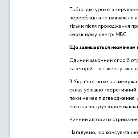
Тобто, для уроків з керува
переобладнане навчальне авт
тільки після проходження пра
сервісному центрі МВС.
Що залишається незмінним 
Єдиний законний спосіб отр
категорій — це звернутись д
В Україні є чітке розмежува
склав успішно теоретичний 
поки немає підтвердження, 
навіть з інструктором навча
Чинний алгоритм отримання 
Нагадуємо, що консультацію