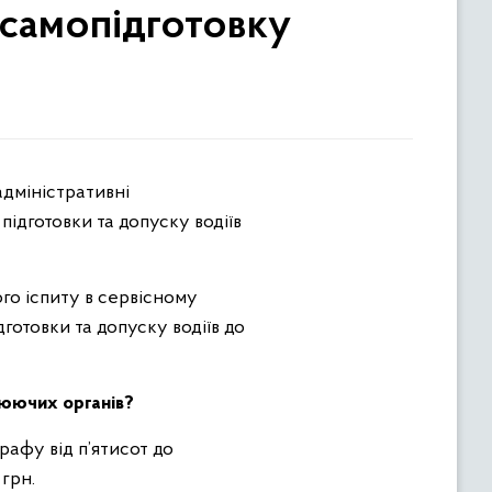
 самопідготовку
ідготовки та допуску водіїв
го іспиту в сервісному
готовки та допуску водіїв до
люючих органів?
афу від п’ятисот до
 грн.