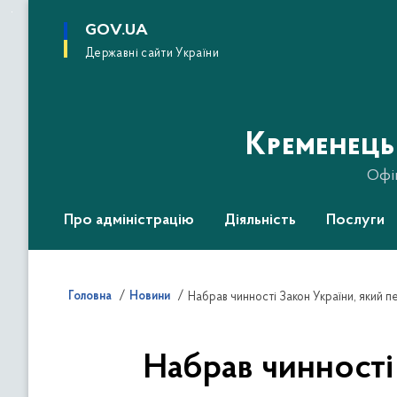
до
основного
GOV.UA
вмісту
Державні сайти України
Кременець
Офі
Про адміністрацію
Діяльність
Послуги
Головна
Новини
Набрав чинності Закон України, який п
Набрав чинності