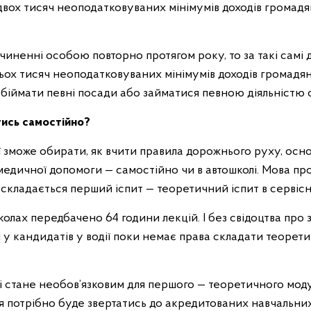
 двох тисяч неоподатковуваних мінімумів доходів громадян
иненні особою повторно протягом року, то за такі самі 
ьох тисяч неоподатковуваних мінімумів доходів громадян
обіймати певні посади або займатися певною діяльністю с
тись самостійно?
ії зможе обирати, як вчити правила дорожнього руху, ос
медичної допомоги — самостійно чи в автошколі. Мова п
ого складається перший іспит — теоретичний іспит в серві
колах передбачено 64 години лекцій. І без свідоцтва про
і у кандидатів у водії поки немає права складати теорети
і стане необов’язковим для першого — теоретичного моду
 потрібно буде звертатись до акредитованих навчальних 