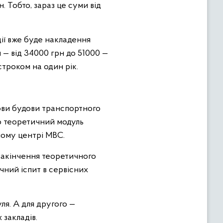
. Тобто, зараз це суми від
дії вже буде накладення
 — від 34000 грн до 51000 —
троком на один рік.
нови будови транспортного
ро теоретичний модуль
сному центрі МВС.
 закінчення теоретичного
чний іспит в сервісних
ля. А для другого —
закладів.