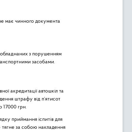
 не має чинного документа
, обладнаних з порушенням
ранспортними засобами.
ої акредитації автошкіл та
адення штрафу від п’ятисот
о 17000 грн.
дку приймання іспитів для
— тягне за собою накладення