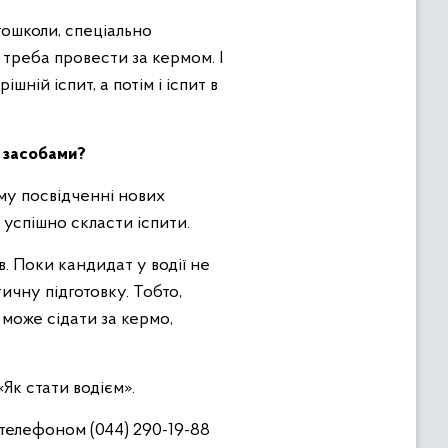
тошколи, спеціально
 треба провести за кермом. І
ній іспит, а потім і іспит в
 засобами?
му посвідченні нових
 успішно скласти іспити.
. Поки кандидат у водії не
чну підготовку. Тобто,
може сідати за кермо,
Як стати водієм».
телефоном (044) 290-19-88