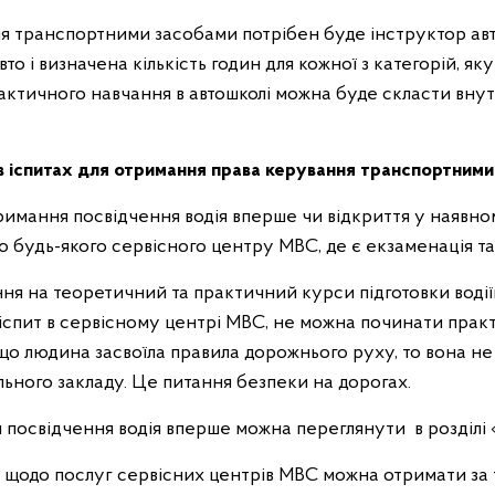
ння транспортними засобами потрібен буде інструктор ав
о і визначена кількість годин для кожної з категорій, яку
ктичного навчання в автошколі можна буде скласти внутріш
в іспитах для отримання права керування транспортними
имання посвідчення водія вперше чи відкриття у наявно
о будь-якого сервісного центру МВС, де є екзаменація та
ння на теоретичний та практичний курси підготовки водіїв
іспит в сервісному центрі МВС, не можна починати практи
що людина засвоїла правила дорожнього руху, то вона не 
льного закладу. Це питання безпеки на дорогах.
посвідчення водія вперше можна переглянути в розділі «
 щодо послуг сервісних центрів МВС можна отримати за 