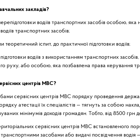
авчальних закладів?
 перепідготовки водіїв транспортних засобів особою, яка
 водіїв транспортних засобів;
ли теоретичний іспит, до практичної підготовки водіїв;
підготовки водіїв з використанням транспортних засобів
го руху, або особою, яка позбавлена права керування т
ервісних центрів МВС?
ами сервісних центрів МВС порядку проведення державн
ядку атестації їх спеціалістів — тягнуть за собою накл
уваних мінімумів доходів громадян. Тобто, від 8500 грн д
иторіальних сервісних центрів МВС встановленого поря
транспортними засобами або видачі посвідчення водія 