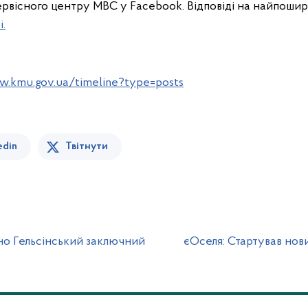
сервісного центру МВС у Facebook. Відповіді на найпошир
і.
w.kmu.gov.ua/timeline?type=posts
edin
Твітнути
ано Гельсінський заключний
єОселя: Стартував нов