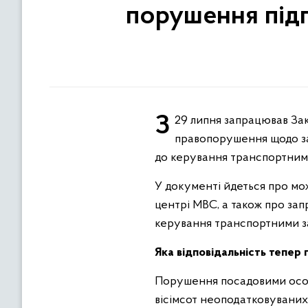
порушення підг
З 29 липня запрацював Закон України «Про внесення змін до Кодексу України про адміністративні
правопорушення щодо зап
до керування транспортним
У документі йдеться про мо
центрі МВС, а також про зап
керування транспортними з
Яка відповідальність тепер
Порушення посадовими особа
вісімсот неоподатковуваних 