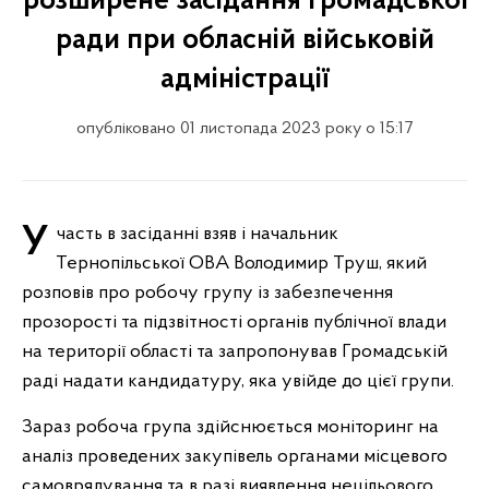
розширене засідання Громадської
ради при обласній військовій
адміністрації
опубліковано 01 листопада 2023 року о 15:17
Участь в засіданні взяв і начальник
Тернопільської ОВА Володимир Труш, який
розповів про робочу групу із забезпечення
прозорості та підзвітності органів публічної влади
на території області та запропонував Громадській
раді надати кандидатуру, яка увійде до цієї групи.
Зараз робоча група здійснюється моніторинг на
аналіз проведених закупівель органами місцевого
самоврядування та в разі виявлення нецільового