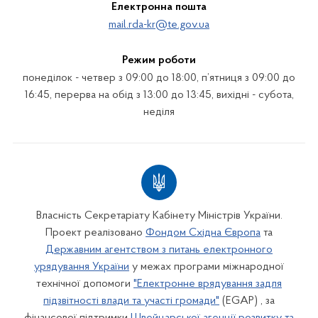
Електронна пошта
mail.rda-kr@te.gov.ua
Режим роботи
понеділок - четвер з 09:00 до 18:00, п’ятниця з 09:00 до
16:45, перерва на обід з 13:00 до 13:45, вихідні - субота,
неділя
Власність Секретаріату Кабінету Міністрів України.
Проект реалізовано
Фондом Східна Європа
та
Державним агентством з питань електронного
урядування України
у межах програми міжнародної
технічної допомоги
"Електронне врядування задля
підзвітності влади та участі громади"
(EGAP) , за
фінансової підтримки
Швейцарської агенції розвитку та