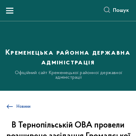
до
основного
Пошук
вмісту
Menu
Кременецька районна державна
адміністрація
Офіційний сайт Кременецької районної державної
адміністрації
Новини
В Тернопільській ОВА провели