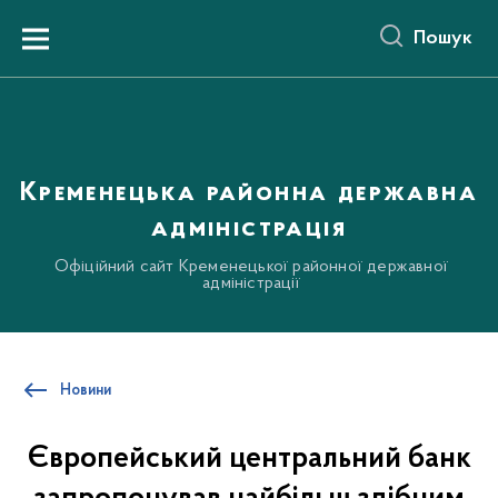
до
основного
Пошук
вмісту
Menu
Кременецька районна державна
адміністрація
Офіційний сайт Кременецької районної державної
адміністрації
Новини
Європейський центральний банк